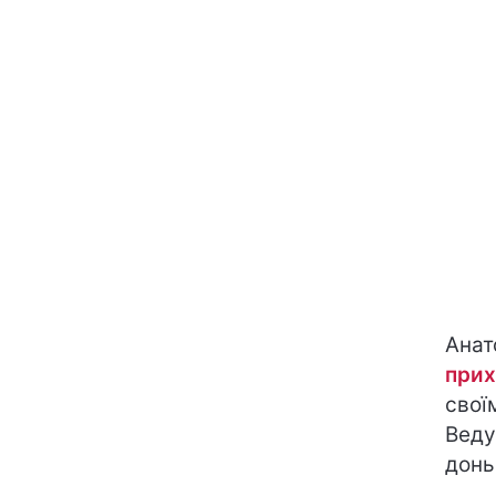
Анат
прих
свої
Веду
донь