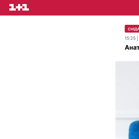
СНІДА
15:25 
Анат