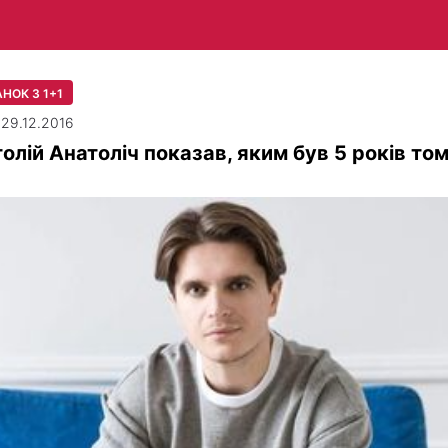
НОК З 1+1
| 29.12.2016
олій Анатоліч показав, яким був 5 років то