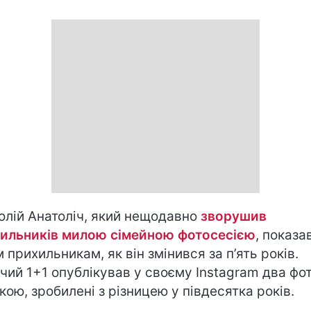
олій Анатоліч, який нещодавно
зворушив
ильників милою сімейною фотосесією
, показа
м прихильникам, як він змінився за п’ять років.
чий 1+1 опублікував у своєму Instagram два фот
кою, зробилені з різницею у півдесятка років.