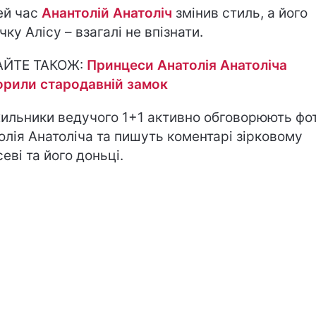
ей час
Анантолій Анатоліч
змінив стиль, а його
чку Алісу – взагалі не впізнати.
АЙТЕ ТАКОЖ:
Принцеси Анатолія Анатоліча
орили стародавній замок
ильники ведучого 1+1 активно обговорюють фо
олія Анатоліча та пишуть коментарі зірковому
севі та його доньці.