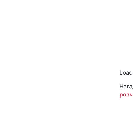
Loadi
Нага
розч