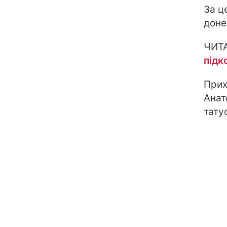
За ц
доне
ЧИТ
підк
Прих
Анат
тату