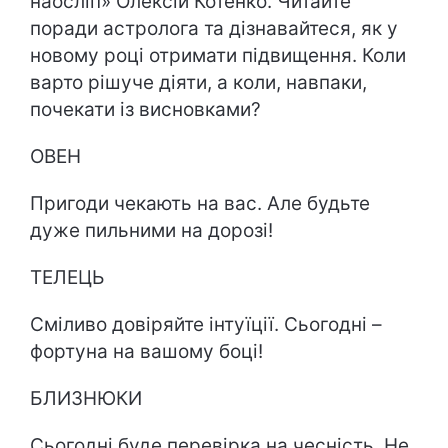
наосліп» Олексій Котенко. Читайте
поради астролога та дізнавайтеся, як у
новому році отримати підвищення. Коли
варто рішуче діяти, а коли, навпаки,
почекати із висновками?
ОВЕН
Пригоди чекають на вас. Але будьте
дуже пильними на дорозі!
ТЕЛЕЦЬ
Сміливо довіряйте інтуїції. Сьогодні –
фортуна на вашому боці!
БЛИЗНЮКИ
Сьогодні буде перевірка на чесність. Не