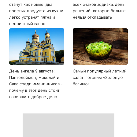
станут как новые: два
всех знаков зодиака: день
простых продукта из кухни
решений, которые больше
легко устранят пятна и
нельзя откладывать
неприятный запах
День ангела 9 августа:
Самый популярный летний
Пантелеймон, Николай и
салат: готовим «Зеленую
Сава среди именинников -
богиню»
почему в этот день стоит
совершить доброе дело