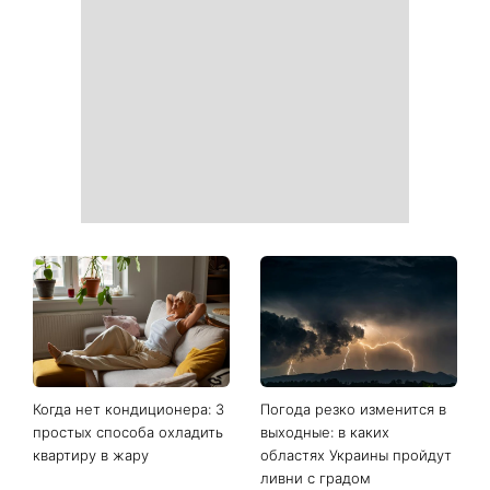
свершений: три знака
буря усилится: что ждет
китайского гороскопа, для
метеочувствительных
которых ближайшие
людей 8 и 9 августа
полгода станут
переломными
Ваши данные могут
София Ротару наконец-то
оказаться на чеке: Укрпочта
появилась на публике: как
начала печатать личную
сейчас выглядит
информацию в расчетных
легендарная 79-летняя
квитанциях
певица