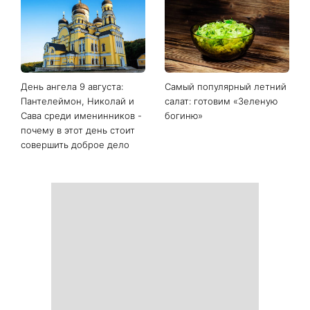
Последние новости
Белые кроссовки снова
Гороскоп на 9 августа для
станут как новые: два
всех знаков зодиака: день
простых продукта из кухни
решений, которые больше
легко устранят пятна и
нельзя откладывать
неприятный запах