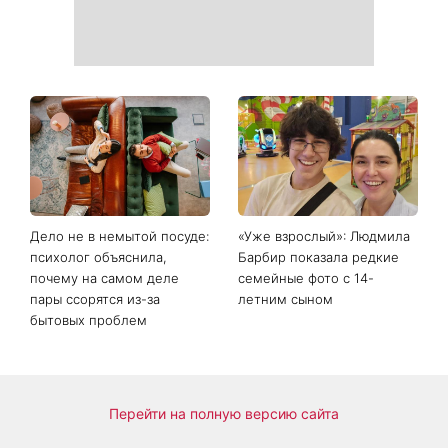
День ангела 9 августа:
Самый популярный летний
Пантелеймон, Николай и
салат: готовим «Зеленую
Сава среди именинников -
богиню»
почему в этот день стоит
совершить доброе дело