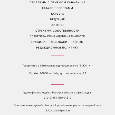
ПРОБЛЕМЫ С ПРИЁМОМ КАНАЛА 1+1
КАТАЛОГ ПРОГРАММ
КАРЬЕРА
ВЕДУЩИЕ
АВТОРЫ
СТРУКТУРА СОБСТВЕННОСТИ
ПОЛИТИКА КОНФИДЕНЦИАЛЬНОСТИ
ПРАВИЛА ПОЛЬЗОВАНИЯ САЙТОМ
РЕДАКЦИОННАЯ ПОЛИТИКА
Товариство з обмеженою відповідальністю "ВІЖН 1+1"
Україна, 04080, м. Київ, вул. Кирилівська, 23
Ідентифікатор медіа в Реєстрі суб’єктів у сфері медіа:
L10-01914, R10-01810
З питань комерційної співпраці й розміщення реклами звертайтесь
digital.sale@1plus1.tv