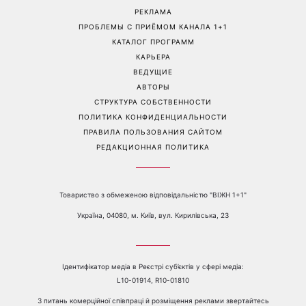
«Она точно беременна»:
Трендовая палитра августа:
новые кадры Зендеи с
8 самых модных цветов
Томом Холландом вызвали
для маникюра, которые
шквал догадок
стоит попробовать уже
сейчас
Перейти на полную версию сайта
Контакты:
е-mail:
media@1plus1.tv
Телефон:
+38 044 490 01 01
О КАНАЛЕ