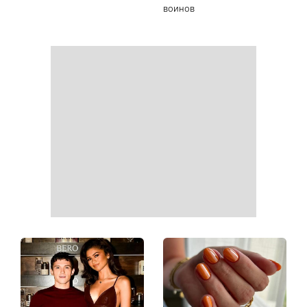
Сегодня Яблочный Спас:
День Независимости 2026:
что нужно сделать 6
будет ли выходной 24
августа, чтобы привлечь в
августа
дом достаток и согласие
Украинские звезды,
На фронте погиб Алексей
которые ошеломили
Юков - поисковик, который
похудением - фото до и
на протяжении многих лет
после
возвращал тела погибших
воинов