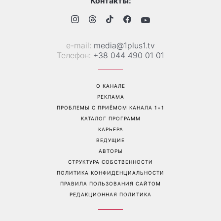
Гороскоп на 8 августа для
Коллаген после 30: 9
всех знаков зодиака: кому
продуктов, которые
вернется удача, а кому
помогают дольше
стоит сказать «нет»
сохранить молодость кожи
Перейти на полную версию сайта
Контакты: