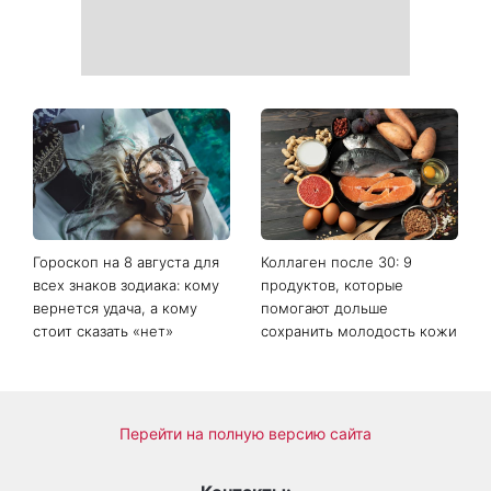
Погода резко изменится в
Больше не скрывает
выходные: в каких
возлюбленную: Владимир
областях Украины пройдут
Дантес впервые открыто
ливни с градом
появился с новой
избранницей