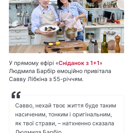
У прямому ефірі «
Сніданок з 1+1
»
Людмила Барбір емоційно привітала
Савву Лібкіна з 55-річчям.
Савво, нехай твоє життя буде таким
насиченим, тонким і оригінальним,
як твої страви, – натхненно сказала
Людмила Барбір.