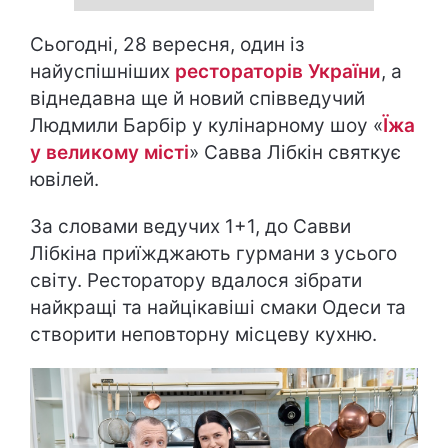
Сьогодні, 28 вересня, один із
найуспішніших
рестораторів України
, а
віднедавна ще й новий співведучий
Людмили Барбір у кулінарному шоу «
Їжа
у великому місті
» Савва Лібкін святкує
ювілей.
За словами ведучих 1+1, до Савви
Лібкіна приїжджають гурмани з усього
світу. Ресторатору вдалося зібрати
найкращі та найцікавіші смаки Одеси та
створити неповторну місцеву кухню.