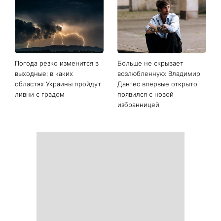
Последние новости
София Ротару наконец-то
Когда нет кондиционера: 3
появилась на публике: как
простых способа охладить
сейчас выглядит
квартиру в жару
легендарная 79-летняя
певица