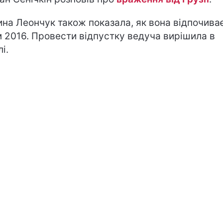
на Леончук також показала, як вона відпочива
м 2016. Провести відпустку ведуча вирішила в
лі.