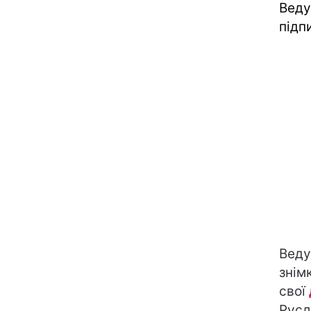
Веду
підп
Веду
знім
свої
Русл