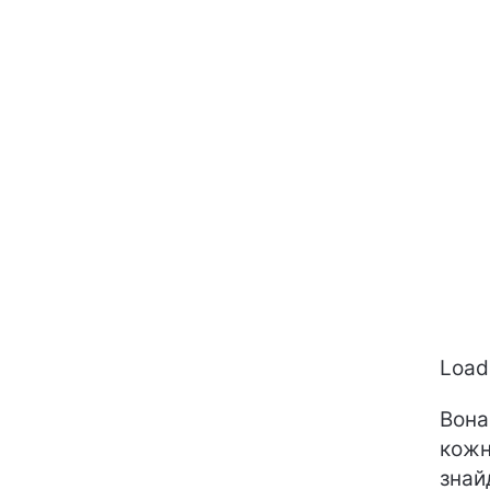
Loadi
Вона
кожн
знай