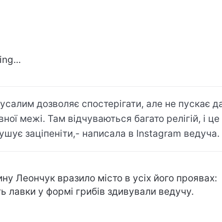
ng...
усалим дозволяє спостерігати, але не пускає д
вної межі. Там відчуваються багато релігій, і це
ушує заціпеніти,- написала в Instagram ведуча.
ну Леончук вразило місто в усіх його проявах:
ть лавки у формі грибів здивували ведучу.