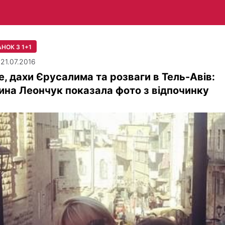
НОК З 1+1
 21.07.2016
, дахи Єрусалима та розваги в Тель-Авів:
на Леончук показала фото з відпочинку