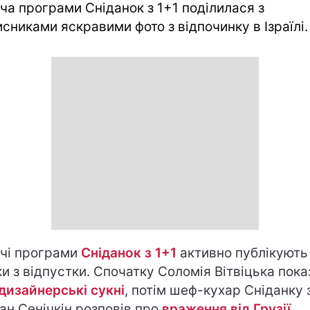
ча програми Сніданок з 1+1 поділилася з
исниками яскравими фото з відпочинку в Ізраїлі.
чі програми
Сніданок з 1+1
активно публікують
ки з відпустки. Спочатку Соломія Вітвіцька пок
дизайнерські сукні
, потім шеф-кухар Сніданку 
ан Сенічкін розповів про
враження від Грузії
.