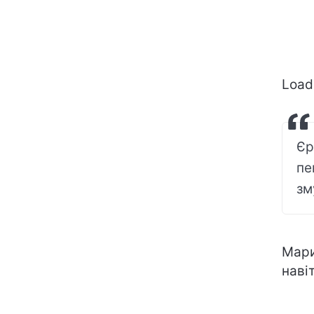
Loadi
Єр
пе
зм
Мари
наві