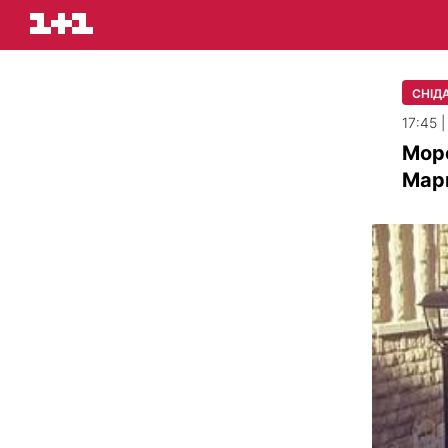
СНІДА
17:45 |
Море
Мари