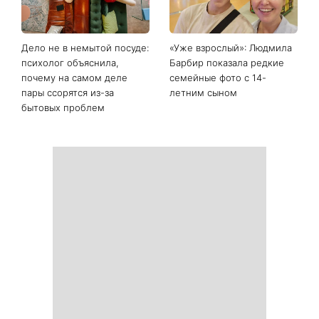
День ангела 9 августа:
Самый популярный летний
Пантелеймон, Николай и
салат: готовим «Зеленую
Сава среди именинников -
богиню»
почему в этот день стоит
совершить доброе дело
Дело не в немытой посуде:
«Уже взрослый»: Людмила
психолог объяснила,
Барбир показала редкие
почему на самом деле
семейные фото с 14-
пары ссорятся из-за
летним сыном
бытовых проблем