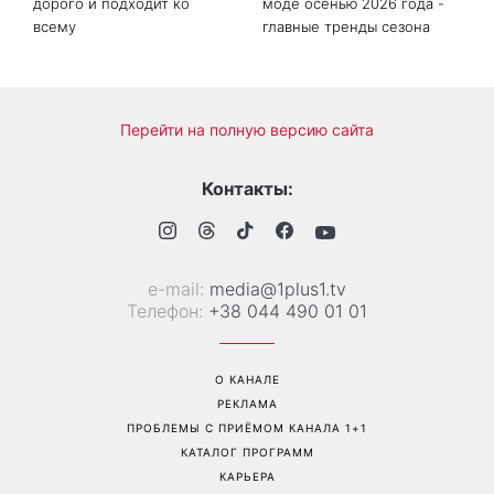
Маникюр «личи мартини»
От черного до
вытесняет нюд: выглядит
фиолетового: что будет в
дорого и подходит ко
моде осенью 2026 года -