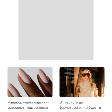
Гороскоп на 10 августа для
Тигровые креветки с
всех знаков зодиака: день,
сыром дорблю: рецепт,
когда стоит сказать то, о
который покорил Instagram
чем давно молчали
«Костя, спаси меня»:
Именины 10 августа: Роман
Грубич поделился
и еще двое именинников -
забавными
почему в этот день не
воспоминаниями о
стоит оставаться
Пономареве и показал
равнодушным к чужой
редкие архивные фото
беде