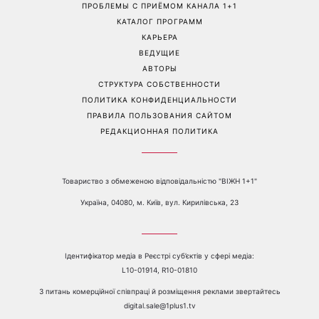
ПРОБЛЕМЫ С ПРИЁМОМ КАНАЛА 1+1
КАТАЛОГ ПРОГРАММ
КАРЬЕРА
ВЕДУЩИЕ
АВТОРЫ
СТРУКТУРА СОБСТВЕННОСТИ
ПОЛИТИКА КОНФИДЕНЦИАЛЬНОСТИ
ПРАВИЛА ПОЛЬЗОВАНИЯ САЙТОМ
РЕДАКЦИОННАЯ ПОЛИТИКА
Товариство з обмеженою відповідальністю "ВІЖН 1+1"
Україна, 04080, м. Київ, вул. Кирилівська, 23
Ідентифікатор медіа в Реєстрі суб’єктів у сфері медіа:
L10-01914, R10-01810
З питань комерційної співпраці й розміщення реклами звертайтесь
digital.sale@1plus1.tv