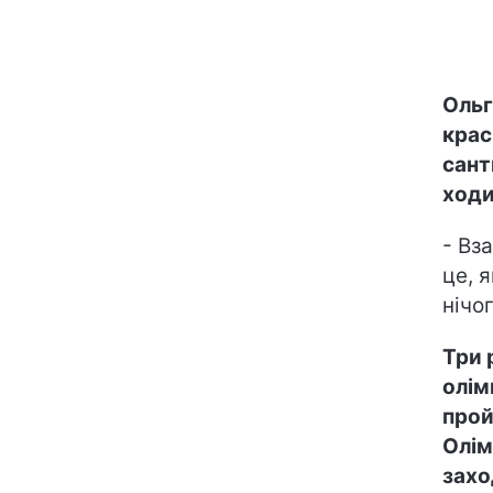
Ольг
крас
сант
ходи
- Вз
це, 
нічо
Три 
олім
прой
Олім
захо