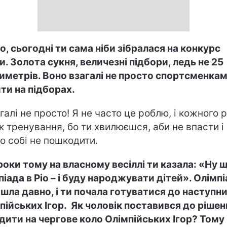
о, сьогодні ти сама ніби зібралася на конкурс
и. Золота сукня, величезні підбори, ледь не 25
иметрів. Воно взагалі не просто спортсменка
ти на підборах.
агалі не просто! Я не часто це роблю, і кожного р
як тренування, бо ти хвилюєшся, аби не впасти і
го собі не пошкодити.
роки тому на власному весіллі ти казала: «Ну 
піада в Ріо – і буду народжувати дітей». Олімп
шла давно, і ти почала готуватися до наступн
пійських Ігор. Як чоловік поставився до рішен
дити на чергове коло Олімпійських Ігор? Тому