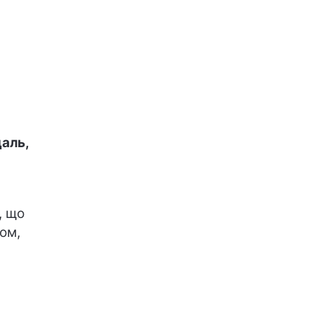
даль,
, що
ом,