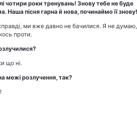
ілі чотири роки тренувань! Знову тебе не буде
а. Наша пісня гарна й нова, починаймо її знову
справді, ми вже давно не бачилися. Я не думаю
якось проти.
озлучилися?
и що ні.
на межі розлучення, так?
!