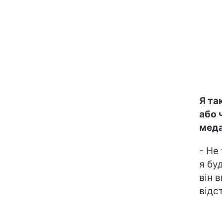
Я та
або 
меда
- Не
я бу
він 
відс