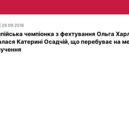
| 29.09.2018
пійська чемпіонка з фехтування Ольга Хар
алася Катерині Осадчій, що перебуває на м
лучення