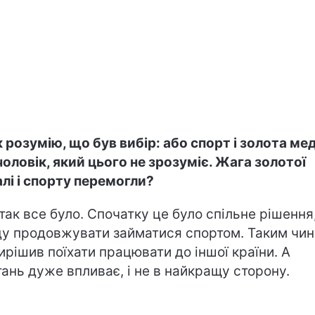
к розумію, що був вибір: або спорт і золота ме
чоловік, який цього не зрозуміє. Жага золотої
лі і спорту перемогли?
 так все було. Спочатку це було спільне рішення
ду продовжувати займатися спортом. Таким чин
вирішив поїхати працювати до іншої країни. А
тань дуже впливає, і не в найкращу сторону.