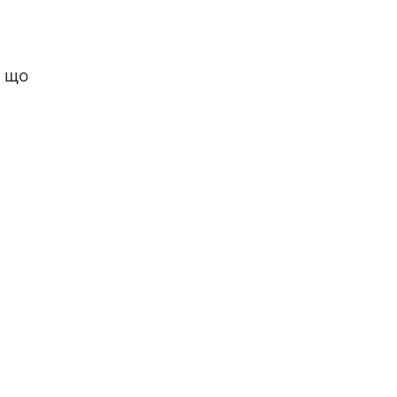
!
, що