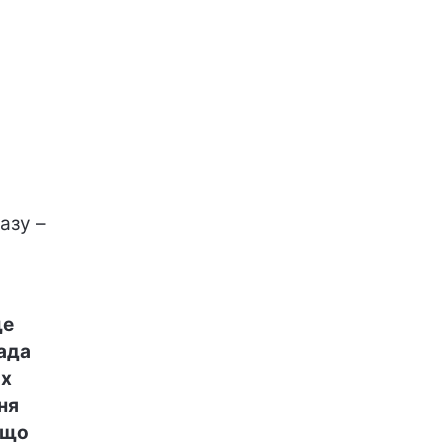
м
азу –
ще
іада
их
ня
 що