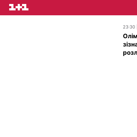
23:30 
Олім
зізн
роз