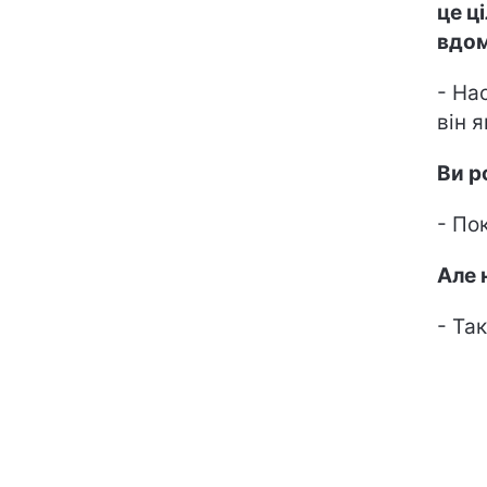
це ц
вдом
- На
він 
Ви р
- Пок
Але 
- Так