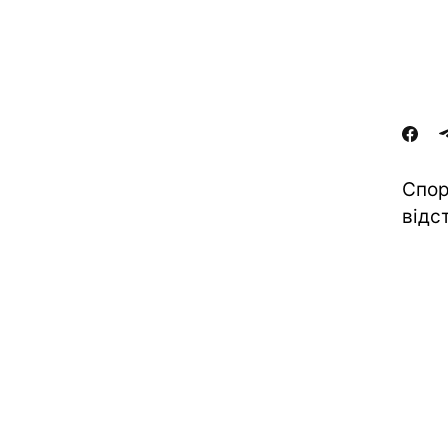
Спор
відс