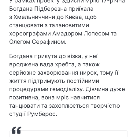
У рамках проекту Здійсни мрію 17-річна
Богдана Підберезна приїхала
з Хмельниччини до Києва, щоб
станцювати з талановитими
хореографами Амадором Лопесом та
Олегом Серафином.
Богдана прикута до візка, у неї
вроджена вада хребта, а також
серйозне захворювання нирок, тому її
життя підтримують постійними
процедурами гемодіалізу. Дівчина дуже
позитивна, вона мріє навчитися
танцювати та захоплюється творчістю
студії Румберос.