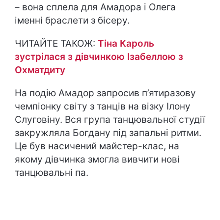
– вона сплела для Амадора і Олега
іменні браслети з бісеру.
ЧИТАЙТЕ ТАКОЖ:
Тіна Кароль
зустрілася з дівчинкою Ізабеллою з
Охматдиту
На подію Амадор запросив п’ятиразову
чемпіонку світу з танців на візку Ілону
Слуговіну. Вся група танцювальної студії
закружляла Богдану під запальні ритми.
Це був насичений майстер-клас, на
якому дівчинка змогла вивчити нові
танцювальні па.