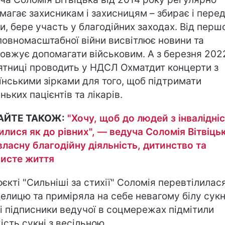
магає захисникам і захисницям – збирає і пере
и, бере участь у благодійних заходах. Від перш
повномасштабної війни висвітлює новини та
овжує допомагати військовим. А з березня 202
ятниці проводить у НДСЛ Охматдит концерти з
їнськими зірками для того, щоб підтримати
ньких пацієнтів та лікарів.
АЙТЕ ТАКОЖ:
"Хочу, щоб до людей з інвалідні
илися як до рівних", — ведуча Соломія Вітвіць
власну благодійну діяльність, дитинство та
исте життя
оєкті "Сильніші за стихії" Соломія перевтілилас
елицю та приміряла на себе невагому білу сук
і підписники ведучої в соцмережах підмітили
ість сукні з весільною.