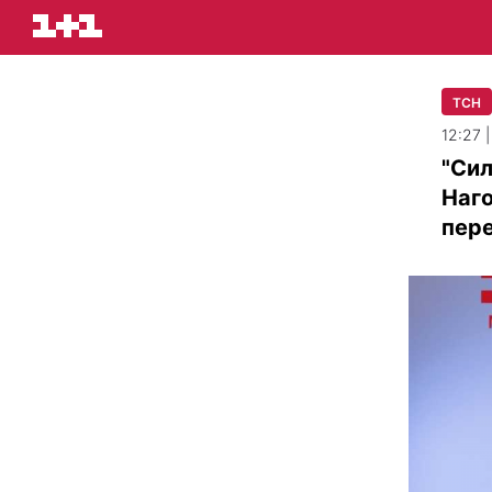
ТСН
12:27 
"Сил
Наго
пере