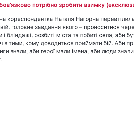
обов’язково потрібно зробити взимку (ексклюз
на кореспондентка Наталя Нагорна перевтілила
вій, головне завдання якого – проноситися чер
 і бліндажі, розбиті міста та побиті села, аби бу
ч з тими, кому доводиться приймати бій. Аби про
иги знали, аби герої мали імена, аби люди знали
.