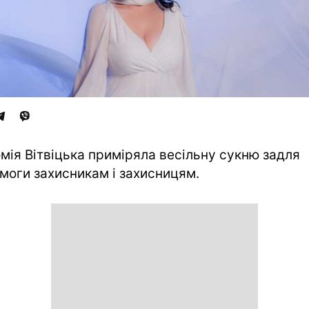
мія Вітвіцька приміряла весільну сукню задля
моги захисникам і захисницям.