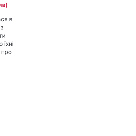
ив)
ся в
ез
ти
 їхні
 про