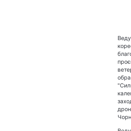
Вед
коре
благ
проє
вете
обра
"Сил
кале
захо
дрон
Чорн
Веду