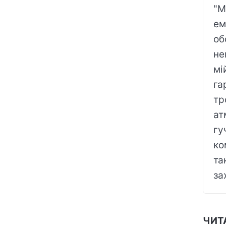
"М
ем
об
не
мі
га
тр
ат
гу
ко
та
за
ЧИТ