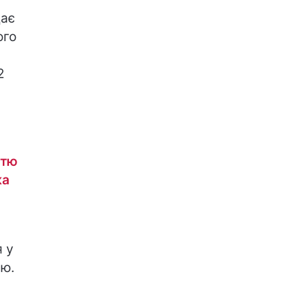
дає
ого
2
стю
ка
я у
ню.