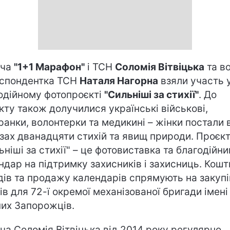
уча
"1+1 Марафон"
і ТСН
Соломія Вітвіцька
та в
спондентка ТСН
Наталя Нагорна
взяли участь 
одійному фотопроєкті
"Сильніші за стихії"
. До
кту також долучилися українські військові,
ранки, волонтерки та медикині – жінки постали 
зах дванадцяти стихій та явищ природи. Проєк
ьніші за стихії" – це фотовиставка та благодійни
ндар на підтримку захисників і захисниць. Кошти
дів та продажу календарів спрямують на закуп
ів для 72-ї окремої механізованої бригади імені
их Запорожців.
ча Соломія Вітвіцька від 2014 року регулярно