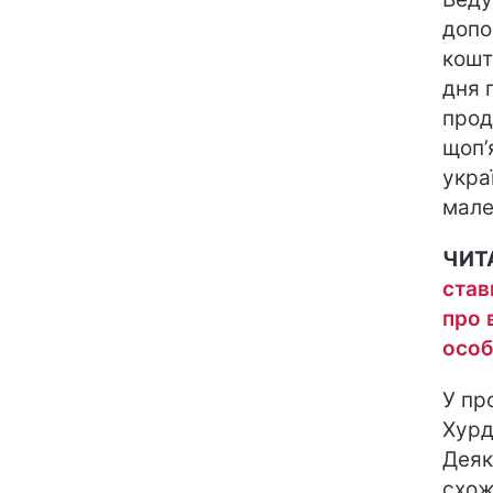
допо
кошт
дня 
прод
щоп’
укра
мале
ЧИТ
став
про 
особ
У пр
Хурд
Деяк
схож