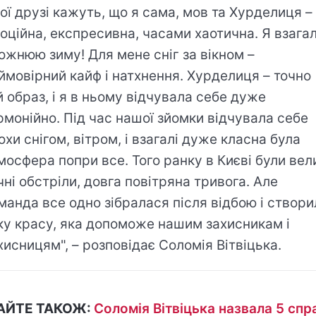
ої друзі кажуть, що я сама, мов та Хурделиця –
оційна, експресивна, часами хаотична. Я взагал
ожнюю зиму! Для мене сніг за вікном –
ймовірний кайф і натхнення. Хурделиця – точно
й образ, і я в ньому відчувала себе дуже
рмонійно. Під час нашої зйомки відчувала себе
охи снігом, вітром, і взагалі дуже класна була
мосфера попри все. Того ранку в Києві були вел
чні обстріли, довга повітряна тривога. Але
манда все одно зібралася після відбою і створи
ку красу, яка допоможе нашим захисникам і
хисницям", – розповідає Соломія Вітвіцька.
АЙТЕ ТАКОЖ:
Соломія Вітвіцька назвала 5 спр