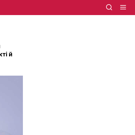
я
ті й