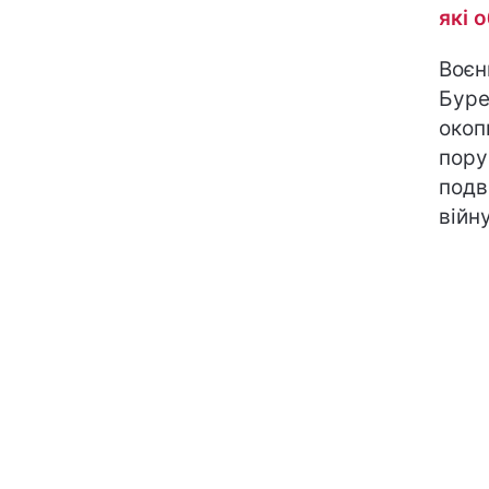
які 
Воєн
Буре
окопи
пору
подв
війну