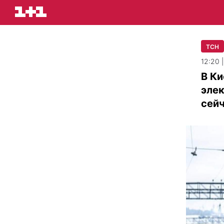
ТСН
12:20 
В Ки
элек
сей