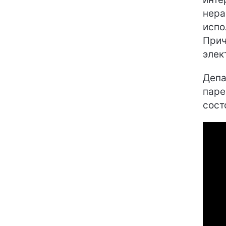
нера
испо
Прич
элек
Депа
паре
сост