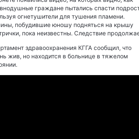
внодушные граждане пытались спасти подрост
льзуя огнетушители для тушения пламени.
ины, побудившие юношу подняться на крышу
трички, пока неизвестны. Следствие продолжае
ртамент здравоохранения КГГА сообщил, что
нь жив, но находится в больнице в тяжелом
оянии.