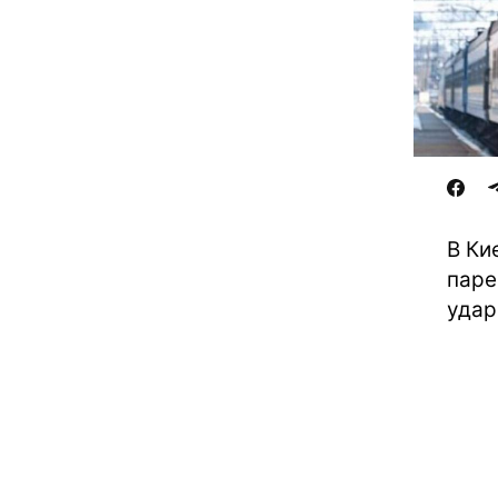
В Ки
паре
удар