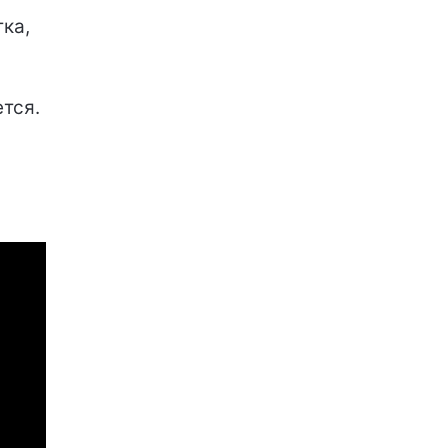
ка,
тся.