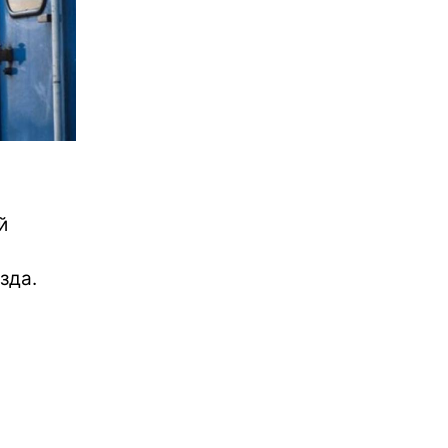
й
зда.