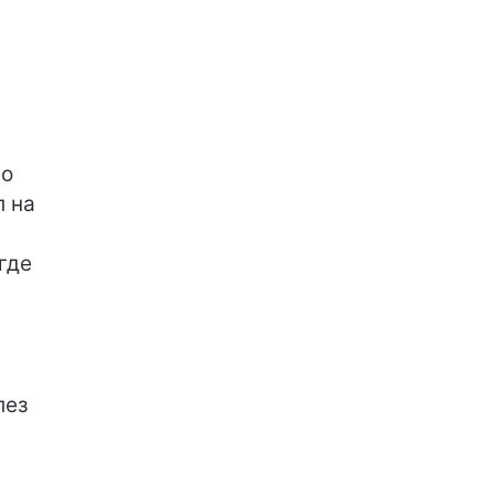
По
л на
где
лез