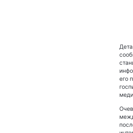
Дета
сооб
стан
инфо
его 
госп
меди
Очев
межд
посл
инте