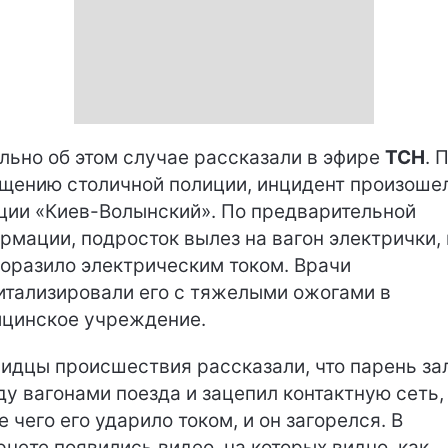
льно об этом случае рассказали в эфире
ТСН
. 
щению столичной полиции, инцидент произоше
ции «Киев-Волынский». По предварительной
рмации, подросток вылез на вагон электрички, 
поразило электрическим током. Врачи
итализировали его с тяжелыми ожогами в
цинское учреждение.
идцы происшествия рассказали, что парень за
у вагонами поезда и зацепил контактную сеть,
е чего его ударило током, и он загорелся. В
рнете появились видео, на которых видно, как