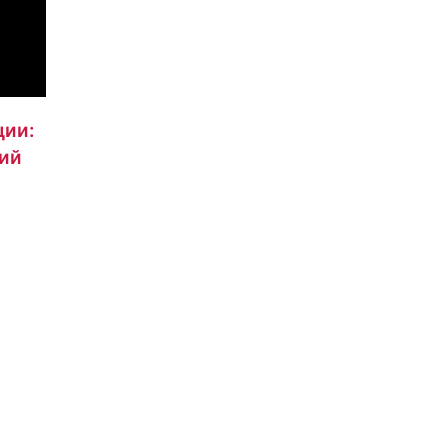
ции:
кий