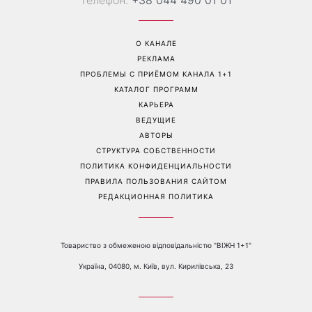
Задают настроение
Какое упражнение
летнему гардеробу: 8
поможет сделать живот
стильных вещей, которые
плоским: почему стоит
сейчас в тренде
забыть о скручиваниях
Перейти на полную версию сайта
Контакты:
е-mail:
media@1plus1.tv
Телефон:
+38 044 490 01 01