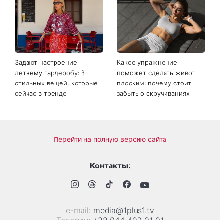
Менделеева»: новые кадры
канале 1+1 Украина
со съемок третьего сезона
покажут новый сериал
сериала Парочка
Сплетенные тайной Гросс-
следователей
Пойнта
взбудоражили Сеть