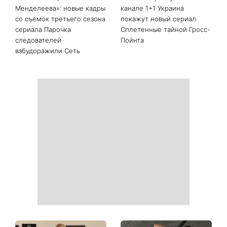
Последние новости
Магнитная буря красного
Он не виноват: 5 ошибок,
уровня накроет Землю:
из-за которых ChatGPT
когда ждать геомагнитные
отвечает хуже
колебания
«На фото химии больше,
Идеальные соседи или
чем в таблице
опасные преступники: на