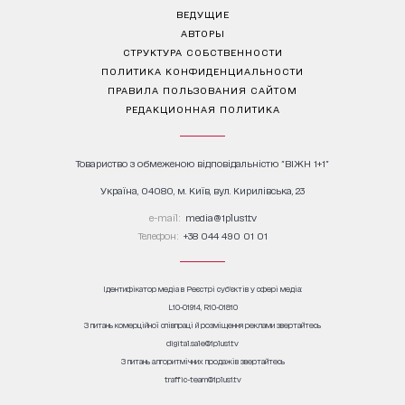
ВЕДУЩИЕ
АВТОРЫ
СТРУКТУРА СОБСТВЕННОСТИ
ПОЛИТИКА КОНФИДЕНЦИАЛЬНОСТИ
ПРАВИЛА ПОЛЬЗОВАНИЯ САЙТОМ
РЕДАКЦИОННАЯ ПОЛИТИКА
Товариство з обмеженою відповідальністю "ВІЖН 1+1"
Україна, 04080, м. Київ, вул. Кирилівська, 23
е-mail:
media@1plus1.tv
Телефон:
+38 044 490 01 01
Ідентифікатор медіа в Реєстрі суб’єктів у сфері медіа:
L10-01914, R10-01810
З питань комерційної співпраці й розміщення реклами звертайтесь
digital.sale@1plus1.tv
З питань алгоритмічних продажів звертайтесь
traffic-team@1plus1.tv