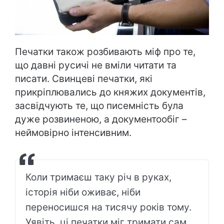
Печатки також розбивають міф про те,
що давні русичі не вміли читати та
писати. Свинцеві печатки, які
прикріплювались до княжих документів,
засвідчують те, що писемність була
дуже розвиненою, а документообіг –
неймовірно інтенсивним.
Коли тримаєш таку річ в руках,
історія ніби оживає, ніби
переносишся на тисячу років тому.
Уявіть, ці печатки міг тримати сам