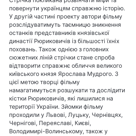
Стрічка покликана розвінчати міфи та
повернути українцям справжню історію.
У другій частині проекту автори фільму
розслідуватимуть таємницю зникнення
останків представників князівської
династії Рюриковичів із більшості їхніх
поховань. Також однією з головних
сюжетних ліній стрічки стане спроба
відтворити справжнє обличчя великого
київського князя Ярослава Мудрого. З
цієї метою творці фільму
намагатимуться розшукати та дослідити
кістки Рюриковичів, які лишилися на
території України. Зйомки фільму
проходили у Львові, Луцьку, Чернівцях,
Чернігові, Переяславі, Києві,
Володимирі-Волинському, також у