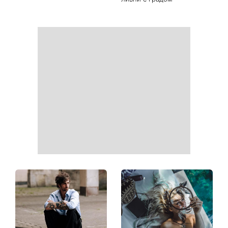
Ваши данные могут
София Ротару наконец-то
оказаться на чеке: Укрпочта
появилась на публике: как
начала печатать личную
сейчас выглядит
информацию в расчетных
легендарная 79-летняя
квитанциях
певица
Когда нет кондиционера: 3
Погода резко изменится в
простых способа охладить
выходные: в каких
квартиру в жару
областях Украины пройдут
ливни с градом