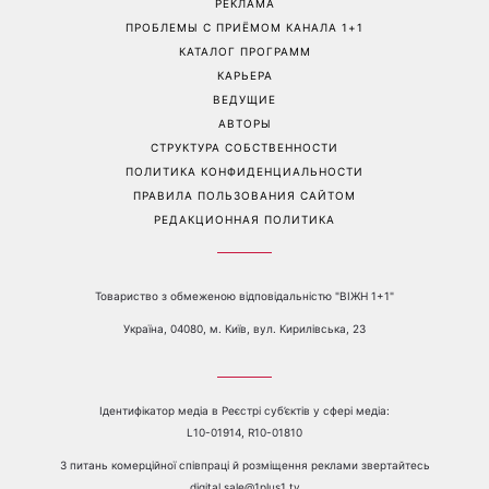
Больше не скрывает
Гороскоп на 8 августа для
возлюбленную: Владимир
всех знаков зодиака: кому
Дантес впервые открыто
вернется удача, а кому
появился с новой
стоит сказать «нет»
избранницей
Перейти на полную версию сайта
Контакты:
е-mail:
media@1plus1.tv
Телефон:
+38 044 490 01 01
О КАНАЛЕ
РЕКЛАМА