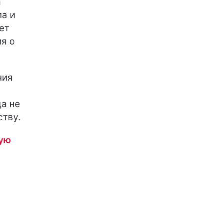
а
а и
ет
я о
ния
да не
тву.
лую