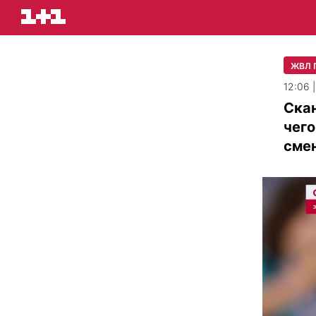
ЖВЛ 
12:06 
Скан
чего
сме