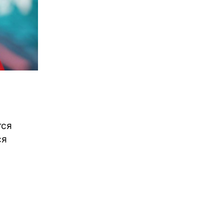
тся
ся