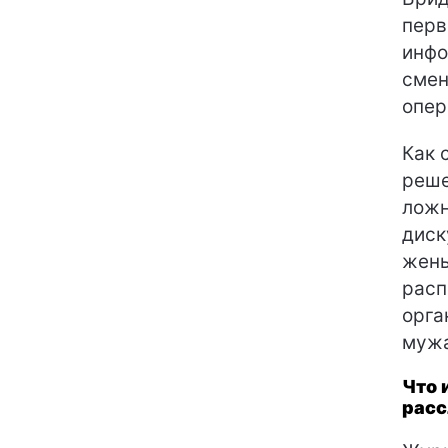
перв
инфо
смен
опер
Как 
реше
ложн
диск
жены
расп
орга
мужа
Что 
расс