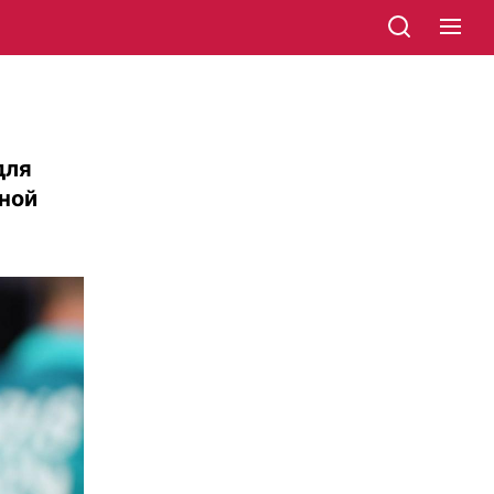
для
тной