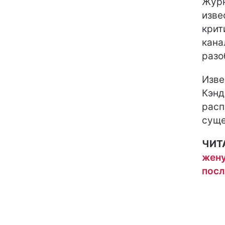
Журн
изве
крит
кана
разо
Изве
Кэнд
расп
суще
ЧИТ
жену
посл