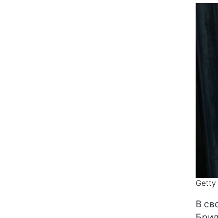
Getty
В св
Брид