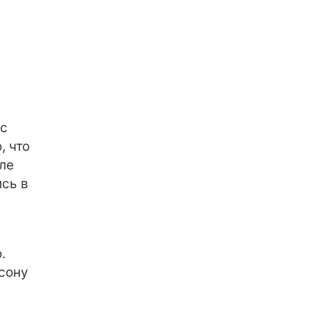
с
, что
ле
ись в
.
сону