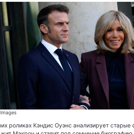
 Images
оих роликах Кэндис Оуэнс анализирует старые 
жит Макрон и ставит под сомнение биографию