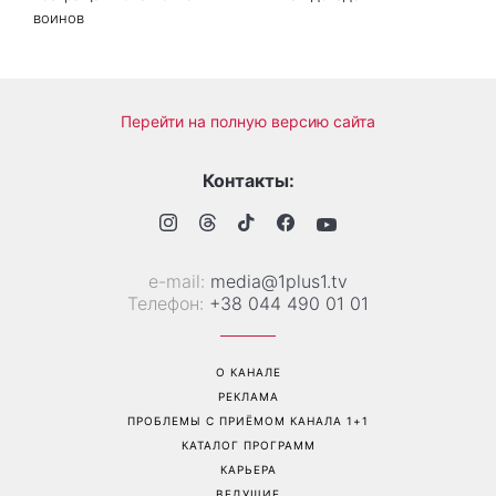
На фронте погиб Алексей
«Она точно беременна»:
Юков - поисковик, который
новые кадры Зендеи с
на протяжении многих лет
Томом Холландом вызвали
возвращал тела погибших
шквал догадок