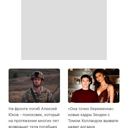
Фортуна изменит правила
Сегодня Яблочный Спас:
игры: четыре знака
что нужно сделать 6
китайского гороскопа, для
августа, чтобы привлечь в
которых с 7 августа
дом достаток и согласие
начинается особый период
День Независимости 2026:
Украинские звезды,
будет ли выходной 24
которые ошеломили
августа
похудением - фото до и
после