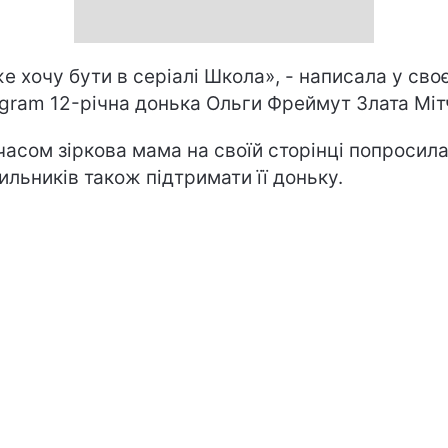
е хочу бути в серіалі Школа», - написала у сво
agram 12-річна донька Ольги Фреймут Злата Міт
часом зіркова мама на своїй сторінці попросил
ильників також підтримати її доньку.