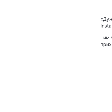
«Дуж
Inst
Тим 
прих