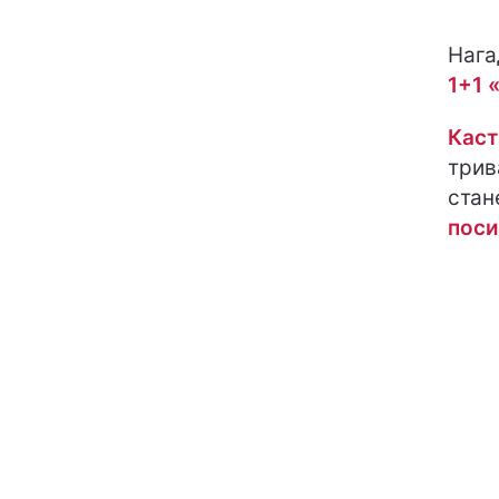
Нага
1+1 
Каст
трив
стан
поси