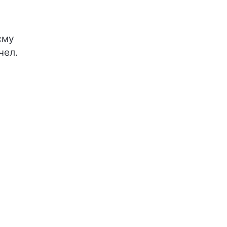
єму
чел.
а