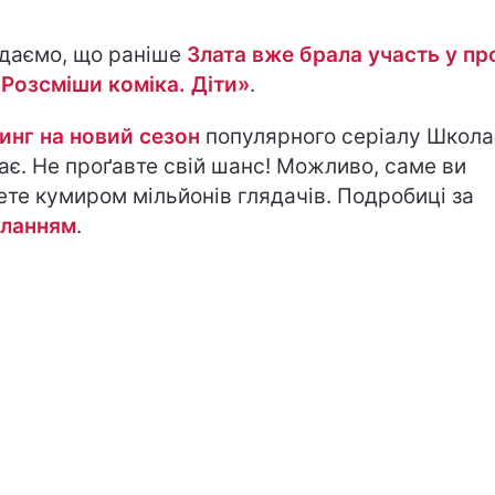
даємо, що раніше
Злата вже брала участь у пр
«Розсміши коміка. Діти»
.
инг на новий сезон
популярного серіалу Школа
ає. Не проґавте свій шанс! Можливо, саме ви
ете кумиром мільйонів глядачів. Подробиці за
ланням
.