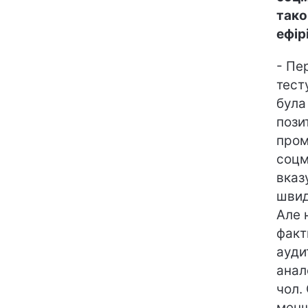
тако
ефірі
- Пе
тест
була
пози
пром
соцм
вказ
швид
Але 
факт
ауди
анал
чол.
менш