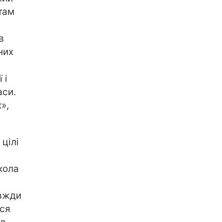
там
в
них
 і
аси.
»,
 цілі
кола
авжди
ься