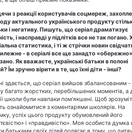
дячи з реакції користувачів соцмереж, захопле
оду актуального українського продукту стіль
ьки і негативу. Пишуть, що серіал драматизує
ість, і насправді у підлітків все не так погано.
ціальна статистика, і ті ж стрічки новин свідчат
илежне - в серіалі все ще занадто «обережно
зано. Як вважаєте, українські батьки в полоні
й? Їм зручно вірити в те, що їхні діти - інші?
ні здається, що серіал вийшов збалансованим -
у багато жорстких, перебільшених моментів, а 
ії школи були навпаки пом'якшені. Щоб зрозуміт
ть ознайомитися з коментарями школярів. На
умку, успіх цього продукту обумовлений його
тєвістю» і «правдивістю». Моя особиста думка
ки батьками своїх дітей полягає в тому, що дитя