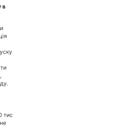
 в
ли
ція
пуску
кти
,
ду.
0 тис
 не