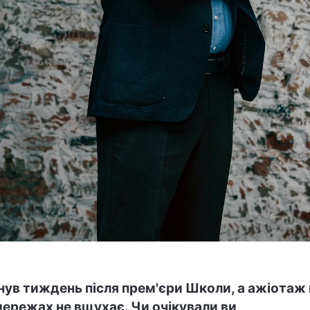
нув тиждень після прем'єри Школи, а ажіотаж 
ережах не вщухає. Чи очікували ви