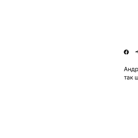
Андр
так 