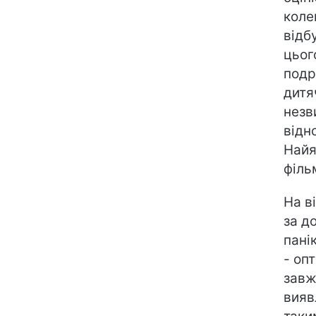
коле
відб
цьог
подр
дитя
незв
відн
Найя
філь
На ві
за д
пані
- оп
завж
вияв