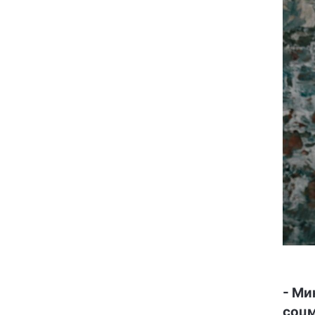
- Ми
соцм