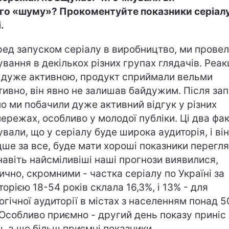
го «шуму»? Прокоментуйте показники серіалу
.
ред запуском серіалу в виробництво, ми прове
ування в декількох різних групах глядачів. Реак
 дуже активною, продукт сприймали вельми
тивно, він явно не залишав байдужим. Після за
о ми побачили дуже активний відгук у різних
ережах, особливо у молодої публіки. Ці два фа
ували, що у серіалу буде широка аудиторія, і він
ше за все, буде мати хороші показники перегля
навіть найсміливіші наші прогнози виявилися,
ично, скромними - частка серіалу по Україні за
торією 18-54 років склала 16,3%, і 13% - для
огічної аудиторії в містах з населенням понад 5
 Особливо приємно - другий день показу приніс
, а ще більш приємні показники.