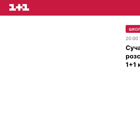
ШКО
20:00 
Суча
розс
1+1 