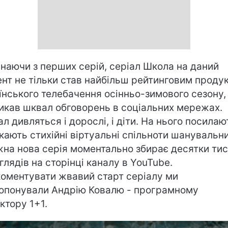
наючи з перших серій, серіал
Школа
на даний
нт не тільки став найбільш рейтинговим проду
їнського телебачення осінньо-зимового сезону, 
икав шквал обговорень в соціальних мережах.
ал дивляться і дорослі, і діти. На нього посилаю
кають стихійні віртуальні спільноти шанувальни
жна нова серія моментально збирає десятки ти
глядів на сторінці каналу в YouTube.
оментувати жвавий старт серіалу ми
опонували Андрію Ковалю - програмному
ктору 1+1.