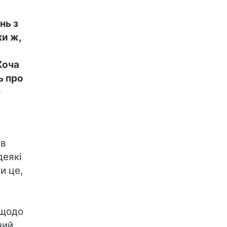
нь з
ки ж,
 Хоча
ь про
»
 в
деякі
и це,
 щодо
чий