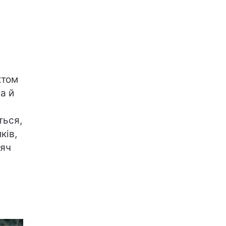
ктом
а й
ться,
ків,
сяч