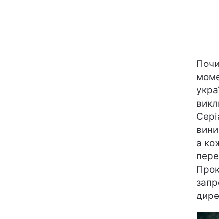
Почи
моме
укра
викл
Сері
вини
а ко
пере
Прок
запр
дире