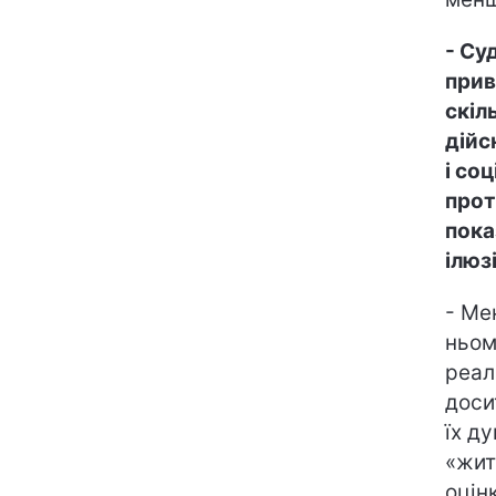
- Су
прив
скіл
дійсн
і со
прот
пока
ілюзі
- Ме
ньом
реал
доси
їх д
«жит
оцін