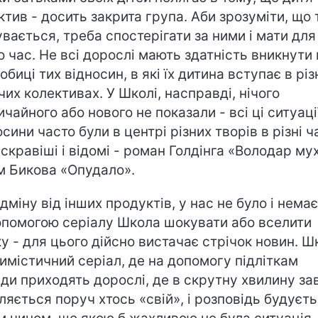
ктив - досить закрита група. Аби зрозуміти, що 
увається, треба спостерігати за ними і мати для
о час. Не всі дорослі мають здатність вникнути 
обиці тих відносин, в які їх дитина вступає в різ
чих колективах. У Школі, насправді, нічого
ичайного або нового не показали - всі ці ситуації
осини часто були в центрі різних творів в різні ч
скравіші і відомі - роман Голдінга «Володар мух
м Бикова «Опудало».
дміну від інших продуктів, у нас не було і немає
опомогою серіалу Школа шокувати або вселити
ку - для цього дійсно вистачає стрічок новин. Ш
тимістичний серіал, де на допомогу підліткам
ди приходять дорослі, де в скрутну хвилину з
ляється поруч хтось «свій», і розповідь будуєт