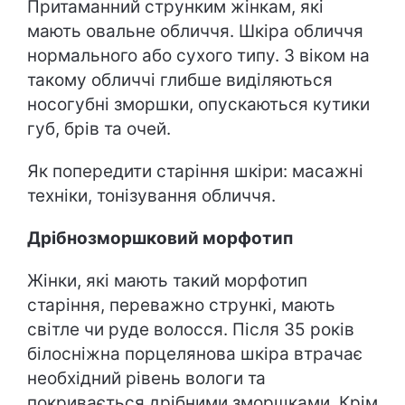
Притаманний струнким жінкам, які
мають овальне обличчя. Шкіра обличчя
нормального або сухого типу. З віком на
такому обличчі глибше виділяються
носогубні зморшки, опускаються кутики
губ, брів та очей.
Як попередити старіння шкіри: масажні
техніки, тонізування обличчя.
Дрібнозморшковий морфотип
Жінки, які мають такий морфотип
старіння, переважно стрункі, мають
світле чи руде волосся. Після 35 років
білосніжна порцелянова шкіра втрачає
необхідний рівень вологи та
покривається дрібними зморшками. Крім