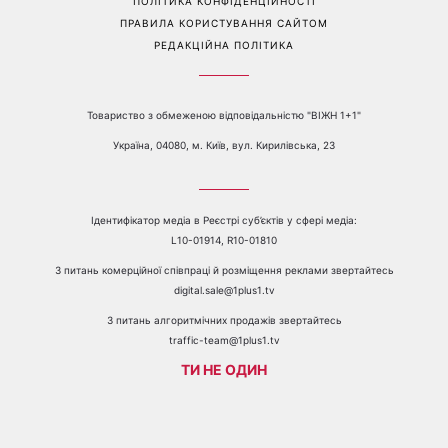
ПОЛІТИКА КОНФІДЕНЦІЙНОСТІ
ПРАВИЛА КОРИСТУВАННЯ САЙТОМ
РЕДАКЦІЙНА ПОЛІТИКА
Товариство з обмеженою відповідальністю "ВІЖН 1+1"
Україна, 04080, м. Київ, вул. Кирилівська, 23
Ідентифікатор медіа в Реєстрі суб’єктів у сфері медіа:
L10-01914, R10-01810
З питань комерційної співпраці й розміщення реклами звертайтесь
digital.sale@1plus1.tv
З питань алгоритмічних продажів звертайтесь
traffic-team@1plus1.tv
ТИ НЕ ОДИН