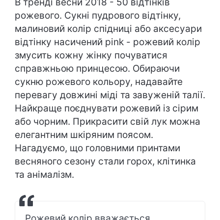
В тренді весни 2018 - 50 відтінків
рожевого. Сукні пудрового відтінку,
малиновий колір спідниці або аксесуари
відтінку насичений pink - рожевий колір
змусить кожну жінку почуватися
справжньою принцесою. Обираючи
сукню рожевого кольору, надавайте
перевагу довжині міді та завуженій талії.
Найкраще поєднувати рожевий із сірим
або чорним. Прикрасити свій лук можна
елегантним шкіряним поясом.
Нагадуємо, що головними принтами
весняного сезону стали горох, клітинка
та анімалізм.
Рожевий колір вважається