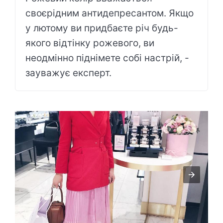
своєрідним антидепресантом. Якщо
у лютому ви придбаєте річ будь-
якого відтінку рожевого, ви
неодмінно піднімете собі настрій, -
зауважує експерт.