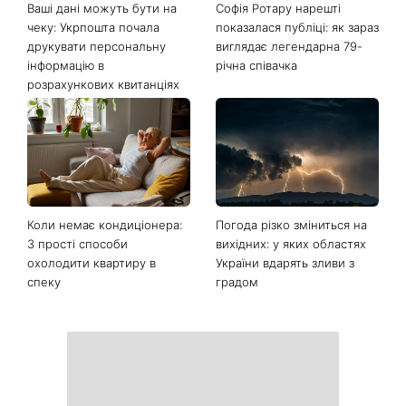
Ваші дані можуть бути на
Софія Ротару нарешті
чеку: Укрпошта почала
показалася публіці: як зараз
друкувати персональну
виглядає легендарна 79-
інформацію в
річна співачка
розрахункових квитанціях
Коли немає кондиціонера:
Погода різко зміниться на
3 прості способи
вихідних: у яких областях
охолодити квартиру в
України вдарять зливи з
спеку
градом