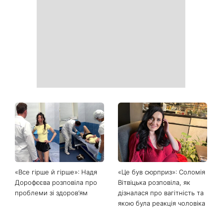
Як почати бігати після 35
Рейтинги зашкалюють: 3
років і не кинути це через
турецькі серіали, які стали
тиждень: 6 правил, які
головними хітами 2026
дійсно працюють
року
Головний стильний тренд
Не відкладайте до вересня:
соцмереж: чому
що обов'язково потрібно
мініспідниця з паєтками
зробити на ділянці у серпні
підкорила Instagram
2026