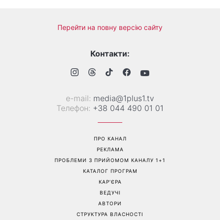
«Все гірше й гірше»: Надя
«Це був сюрприз»: Соломія
Дорофєєва розповіла про
Вітвіцька розповіла, як
проблеми зі здоров’ям
дізналася про вагітність та
якою була реакція чоловіка