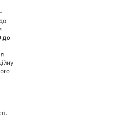
—
до
я
0 до
ря
ційну
ього
ті.