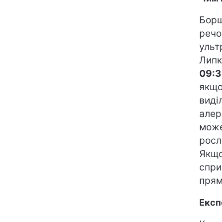
Борщ
речо
ульт
Липк
09:3
якщо
виді
алер
може
росл
Якщо
спри
прям
Експ