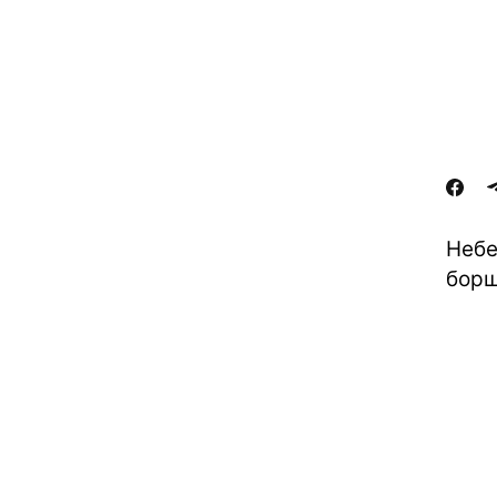
Небе
борщ