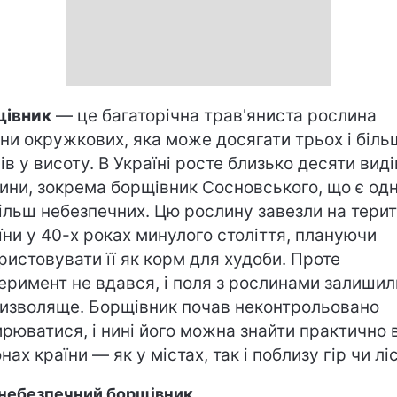
щівник
— це багаторічна трав'яниста рослина
ни окружкових, яка може досягати трьох і біль
ів у висоту. В Україні росте близько десяти видів
ини, зокрема борщівник Сосновського, що є одн
ільш небезпечних. Цю рослину завезли на тери
їни у 40-х роках минулого століття, плануючи
ристовувати її як корм для худоби. Проте
еримент не вдався, і поля з рослинами залишил
изволяще. Борщівник почав неконтрольовано
рюватися, і нині його можна знайти практично в
нах країни — як у містах, так і поблизу гір чи ліс
небезпечний борщівник