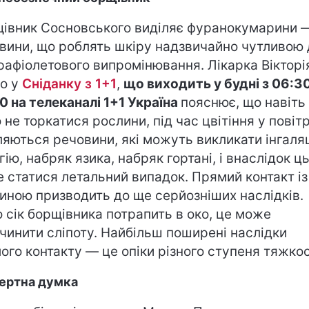
івник Сосновського виділяє фуранокумарини 
вини, що роблять шкіру надзвичайно чутливою 
рафіолетового випромінювання. Лікарка Вікторі
о у
Сніданку з 1+1
,
що виходить у будні з 06:3
0 на телеканалі 1+1 Україна
пояснює, що навіть
 не торкатися рослини, під час цвітіння у повіт
ляються речовини, які можуть викликати інгаля
гію, набряк язика, набряк гортані, і внаслідок ц
 статися летальний випадок. Прямий контакт із
иною призводить до ще серйозніших наслідків.
 сік борщівника потрапить в око, це може
чинити сліпоту. Найбільш поширені наслідки
ого контакту — це опіки різного ступеня тяжкос
ертна думка