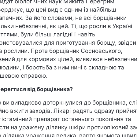
идат біологічних наук Микита Перегрим
верджує, що цей вид є одним із найбільш
зпечних. За його словами, не всі борщівники
ільки небезпечні, як цей. Ті, що росли в Україні
ттями, були більш лагідні і навіть
ристовувалися для приготування борщу, звідси 
а рослини. Проте борщівник Сосновського,
зений для кормових цілей, виявився небезпечн
людини, і боротьба з ним нині є складною та
шевою справою.
берегтися від борщівника?
 ви випадково доторкнулися до борщівника, сл
йно вжити заходів. Лікарі радять одразу прийня
гістамінний препарат останнього покоління та
сти на уражену ділянку шкіри протиопіковий зас
 ділянка ураження велика, варто якомога шви