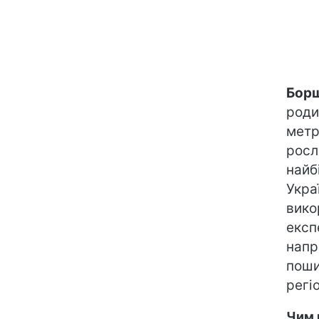
Бор
роди
метр
росл
найб
Укра
вико
експ
напр
поши
регіо
Чим 