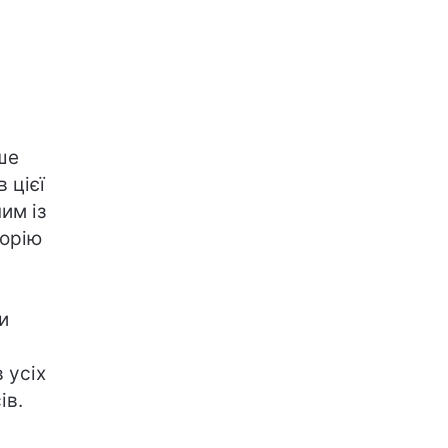
ше
 цієї
им із
торію
и
 усіх
ів.