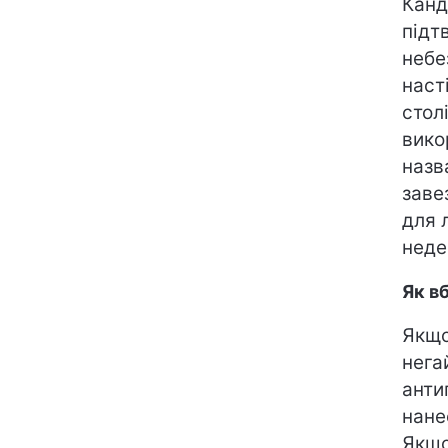
Канд
підт
небе
наст
столі
вико
назв
заве
для 
неде
Як в
Якщо
нега
анти
нане
Якщо