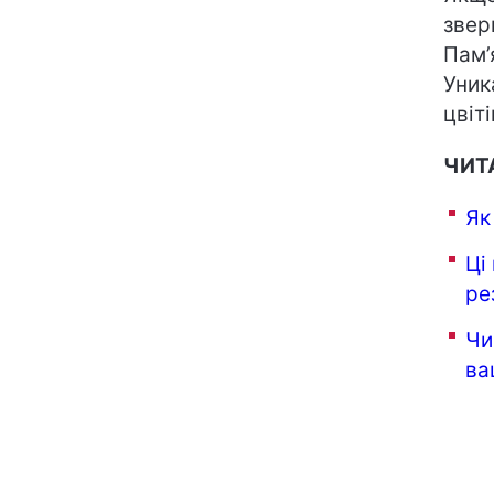
звер
Пам’
Уник
цвіті
ЧИТ
Як
Ці
ре
Чи
ва