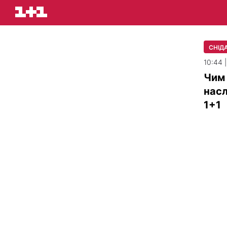
СНІДА
10:44 
Чим 
насл
1+1