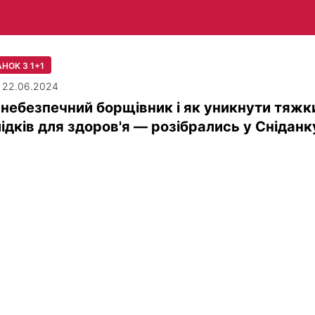
НОК З 1+1
| 22.06.2024
небезпечний борщівник і як уникнути тяжк
ідків для здоров'я — розібрались у Сніданк