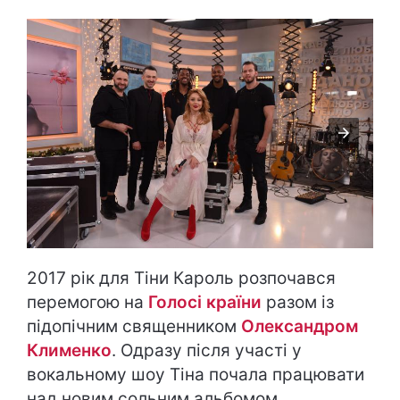
2017 рік для Тіни Кароль розпочався
перемогою на
Голосі країни
разом із
підопічним священником
Олександром
Клименко
. Одразу після участі у
вокальному шоу Тіна почала працювати
над новим сольним альбомом