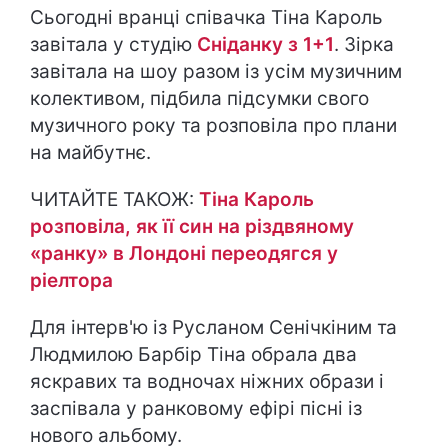
Сьогодні вранці співачка Тіна Кароль
завітала у студію
Сніданку з 1+1
. Зірка
завітала на шоу разом із усім музичним
колективом, підбила підсумки свого
музичного року та розповіла про плани
на майбутнє.
ЧИТАЙТЕ ТАКОЖ:
Тіна Кароль
розповіла, як її син на різдвяному
«ранку» в Лондоні переодягся у
ріелтора
Для інтерв'ю із Русланом Сенічкіним та
Людмилою Барбір Тіна обрала два
яскравих та водночах ніжних образи і
заспівала у ранковому ефірі пісні із
нового альбому.