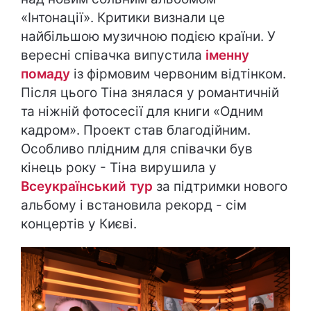
«Інтонації». Критики визнали це
найбільшою музичною подією країни. У
вересні співачка випустила
іменну
помаду
із фірмовим червоним відтінком.
Після цього Тіна знялася у романтичній
та ніжній фотосесії для книги «Одним
кадром». Проект став благодійним.
Особливо плідним для співачки був
кінець року - Тіна вирушила у
Всеукраїнський тур
за підтримки нового
альбому і встановила рекорд - сім
концертів у Києві.