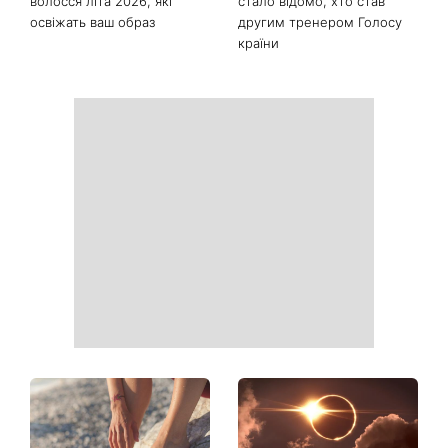
волосся літа 2026, які
стало відомо, хто став
освіжать ваш образ
другим тренером Голосу
країни