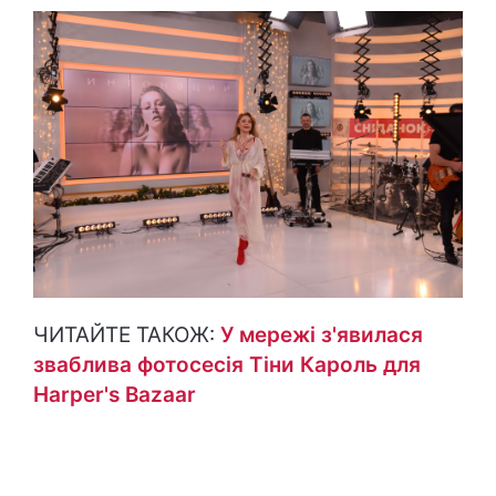
ЧИТАЙТЕ ТАКОЖ:
У мережі з'явилася
зваблива фотосесія Тіни Кароль для
Harper's Bazaar