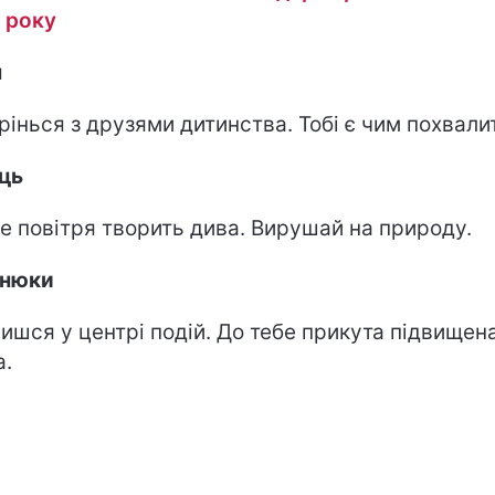
 року
н
рінься з друзями дитинства. Тобі є чим похвали
ць
е повітря творить дива. Вирушай на природу.
знюки
ишся у центрі подій. До тебе прикута підвищен
а.