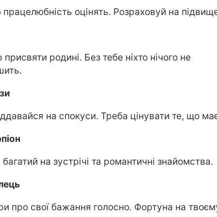
 працелюбність оцінять. Розраховуй на підвищ
р присвяти родині. Без тебе ніхто нічого не
шить.
зи
іддавайся на спокуси. Треба цінувати те, що ма
піон
 багатий на зустрічі та романтичні знайомства.
лець
ри про свої бажання голосно. Фортуна на твоєм