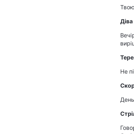
Твою
Діва
Вечі
вирі
Тере
Не п
Скор
День
Стрі
Гово