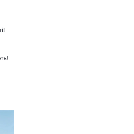
і!
ть!