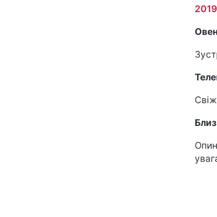
2019
Ове
Зуст
Теле
Свіж
Бли
Опин
уваг