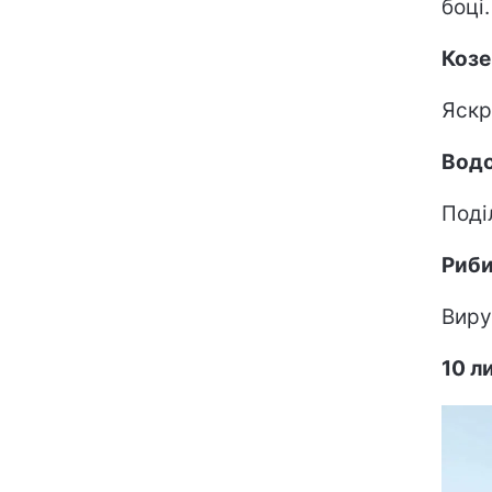
боці.
Козе
Яскр
Водо
Поді
Риб
Виру
10 л