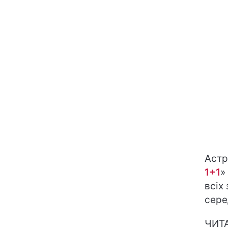
Астр
1+1
»
всіх 
сере
ЧИТ