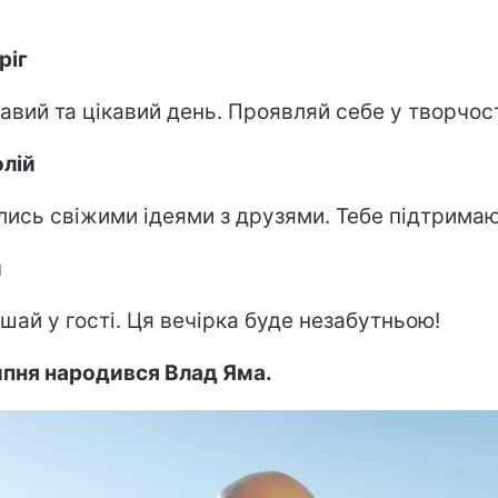
ріг
авий та цікавий день. Проявляй себе у творчост
лій
лись свіжими ідеями з друзями. Тебе підтримаю
и
шай у гості. Ця вечірка буде незабутньою!
ипня народився Влад Яма.