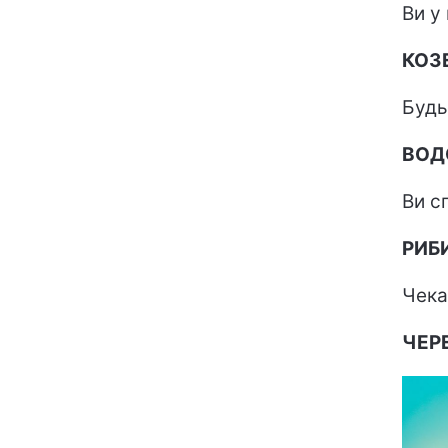
Ви у
КОЗЕ
Будь
ВОД
Ви с
РИБ
Чека
ЧЕР