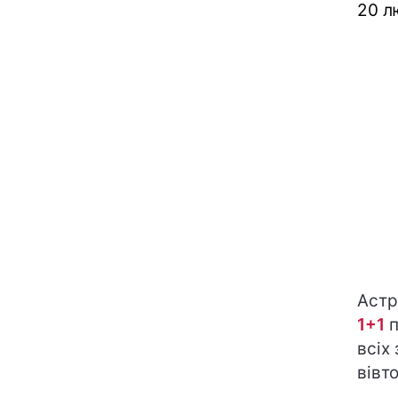
20 л
Астр
1+1
п
всіх 
вівт