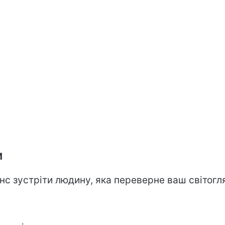
И
нс зустріти людину, яка переверне ваш світогл