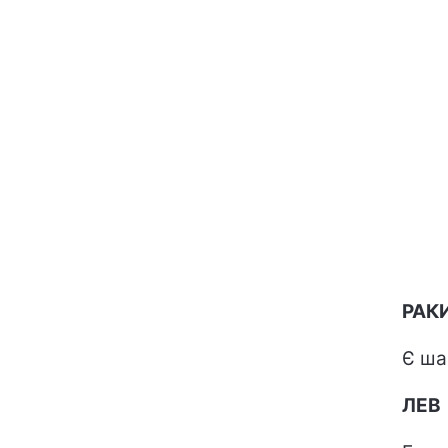
РАК
Є ша
ЛЕВ