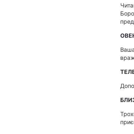
Чита
Боро
пред
ОВЕ
Ваша
враж
ТЕЛ
Допо
БЛИ
Трох
приє