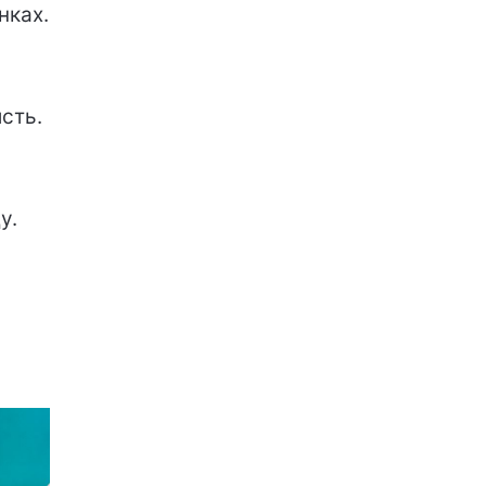
нках.
сть.
у.