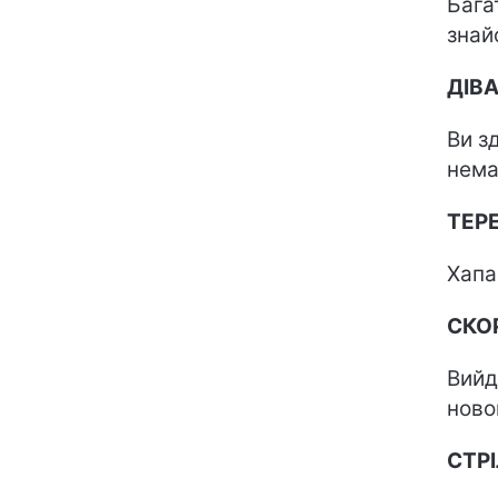
Бага
знай
ДІВ
Ви з
нема
ТЕР
Хапа
СКО
Вийд
ново
СТР