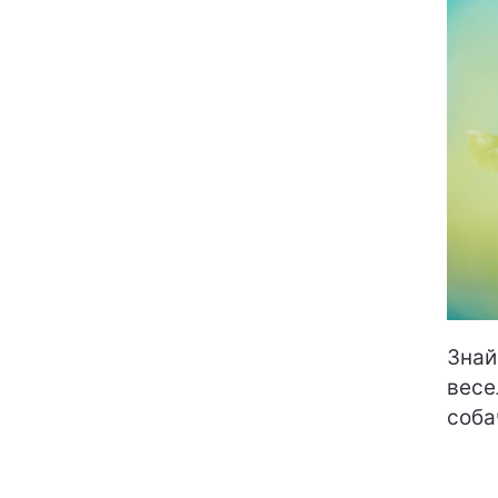
Знай
весе
соба