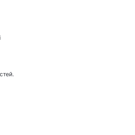
і
стей.