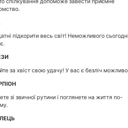
то спілкування допоможе завести приємне
омство.
А
датні підкорити весь світ! Неможливого сьогодн
є.
ЕЗИ
йте за хвіст свою удачу! У вас є безліч можливо
РПІОН
ете зі звичної рутини і поглянете на життя по-
му.
ІЛЕЦЬ