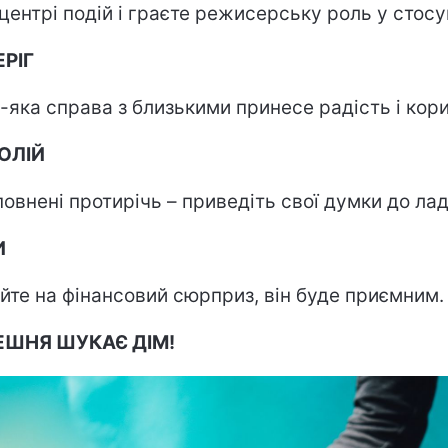
 центрі подій і граєте режисерську роль у стосу
РІГ
-яка справа з близькими принесе радість і кори
ОЛІЙ
повнені протирічь – приведіть свої думки до лад
И
йте на фінансовий сюрприз, він буде приємним.
ЕШНЯ ШУКАЄ ДІМ!