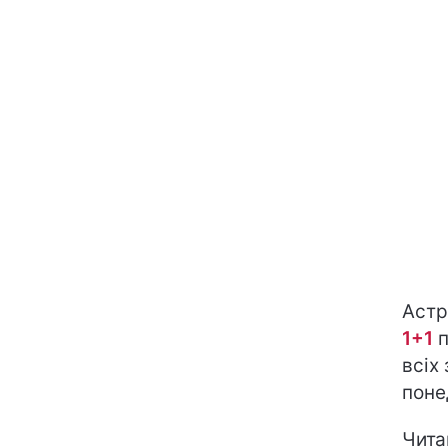
Астр
1+1
п
всіх 
поне
Чита