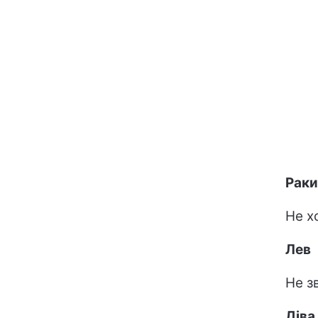
Раки
Не х
Лев
Не з
Діва