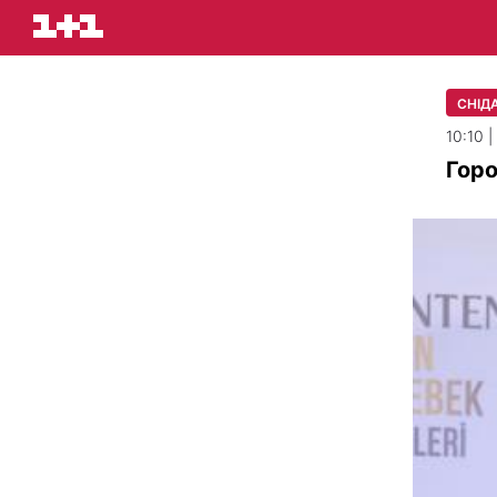
СНІДА
10:10 
Горо