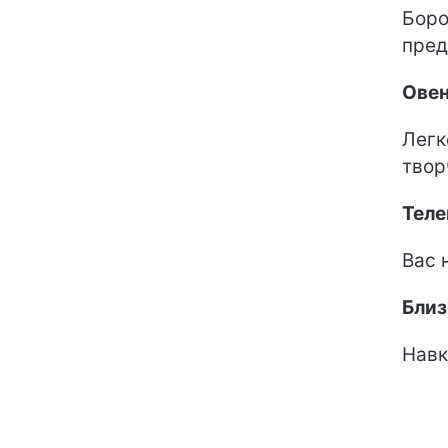
Боро
пред
Ове
Легк
твор
Теле
Вас 
Бли
Навк