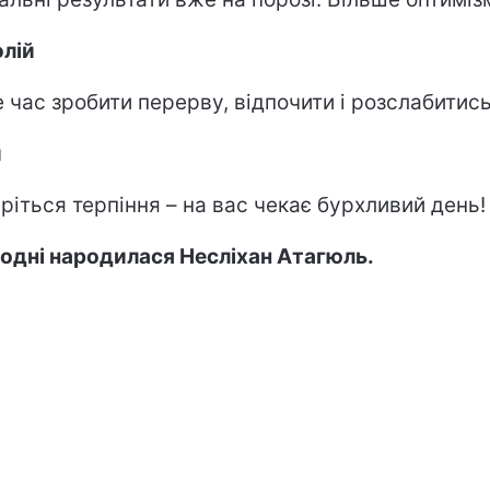
лій
 час зробити перерву, відпочити і розслабитись
и
ріться терпіння – на вас чекає бурхливий день!
одні народилася Несліхан Атагюль.