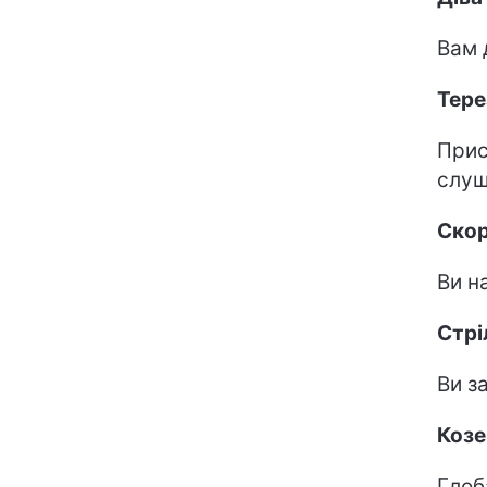
Вам 
Тере
Прис
слуш
Скор
Ви н
Стрі
Ви з
Козе
Глоб