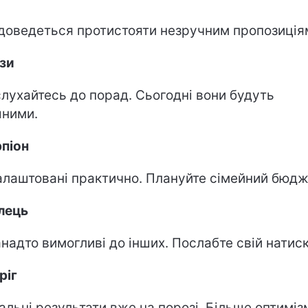
доведеться протистояти незручним пропозиція
зи
лухайтесь до порад. Сьогодні вони будуть
ними.
піон
алаштовані практично. Плануйте сімейний бюдж
лець
анадто вимогливі до інших. Послабте свій натиск
ріг
альні результати вже на порозі. Більше оптиміз