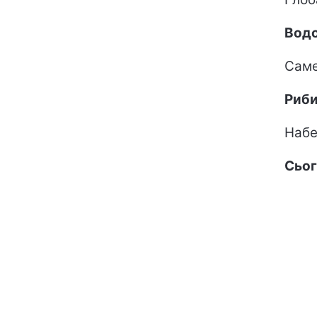
Водо
Саме
Риб
Набе
Сьог