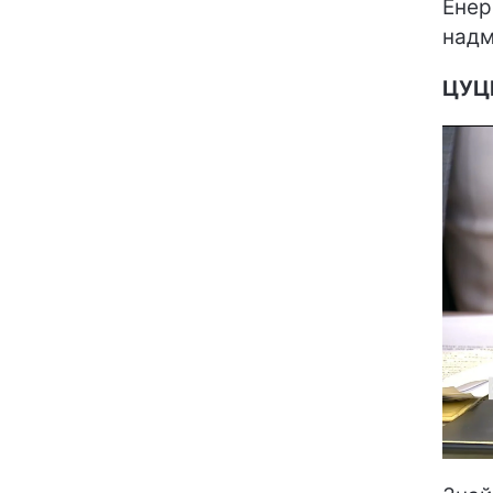
Енер
надм
ЦУЦ