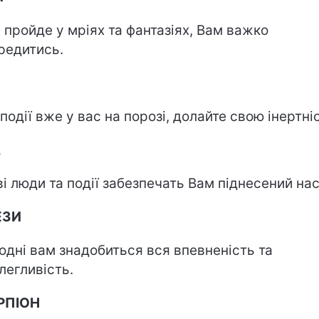
 пройде у мріях та фантазіях, Вам важко
редитись.
 події вже у вас на порозі, долайте свою інертні
А
ві люди та події забезпечать Вам піднесений нас
ЕЗИ
одні вам знадобиться вся впевненість та
легливість.
РПІОН