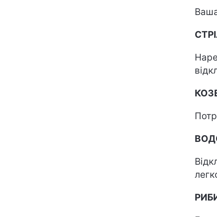
Ваша
СТР
Наре
відк
КОЗЕ
Потр
ВОД
Відк
легк
РИБ