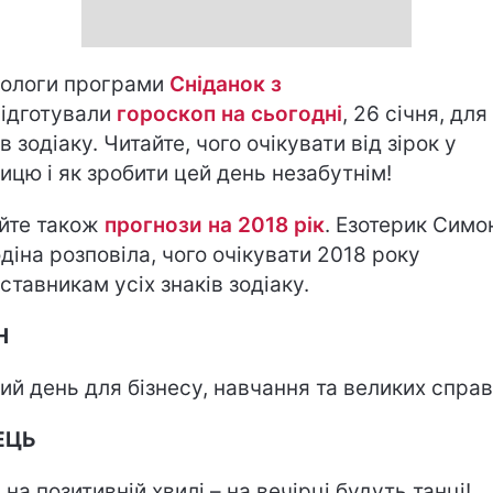
ологи програми
Сніданок з
ідготували
гороскоп на cьогодні
, 26 січня, для
в зодіаку. Читайте, чого очікувати від зірок у
ницю і як зробити цей день незабутнім!
йте також
прогнози на 2018 рік
. Езотерик Симо
діна розповіла, чого очікувати 2018 року
ставникам усіх знаків зодіаку.
Н
ий день для бізнесу, навчання та великих справ
ЕЦЬ
 на позитивній хвилі – на вечірці будуть танці!