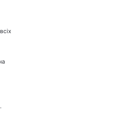
 всіх
на
.