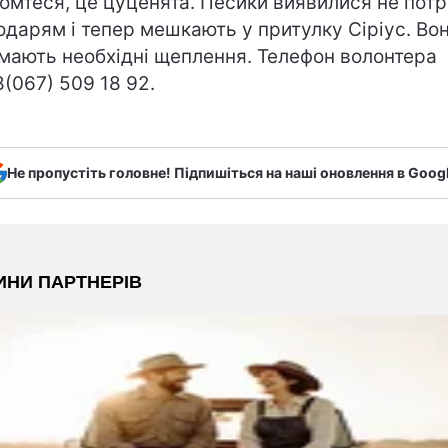
омтеся, це цуценята. Песики виявилися не потр
одарям і тепер мешкають у притулку Сіріус. Во
мають необхідні щеплення. Телефон волонтера
8(067) 509 18 92.
Не пропустіть головне! Підпишіться на наші оновлення в Goog