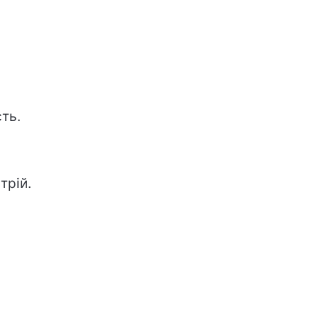
сть.
трій.