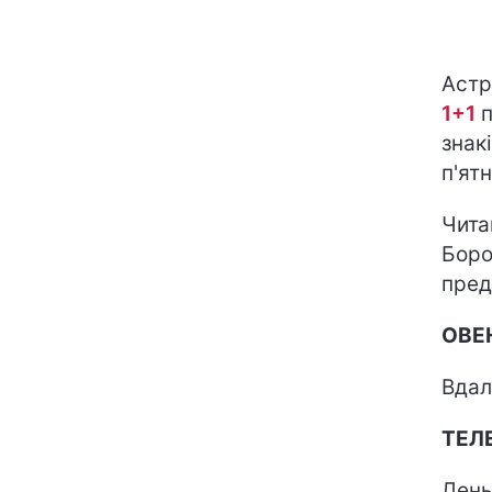
Астр
1+1
п
знакі
п'ят
Чита
Боро
пред
ОВЕ
Вдал
ТЕЛ
День