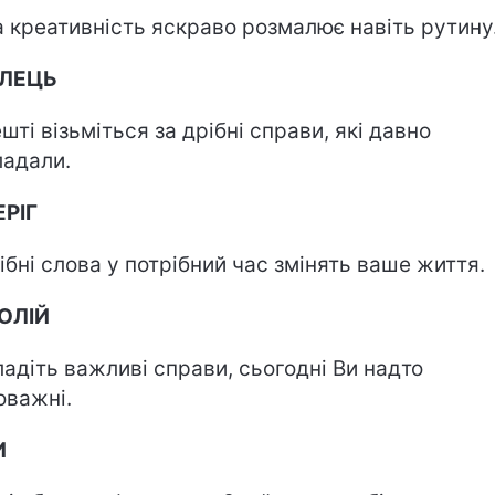
 креативність яскраво розмалює навіть рутину
ІЛЕЦЬ
шті візьміться за дрібні справи, які давно
ладали.
РІГ
ібні слова у потрібний час змінять ваше життя.
ОЛІЙ
ладіть важливі справи, сьогодні Ви надто
оважні.
И