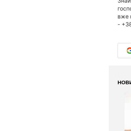
Знай
госп
вже 
- +3