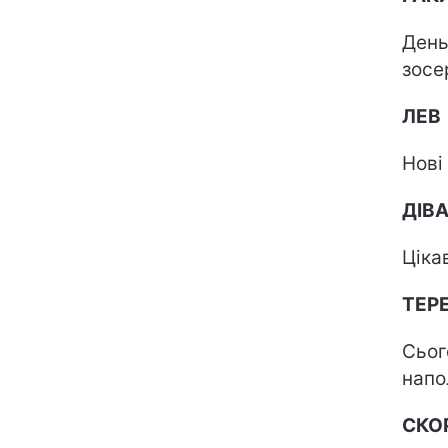
День
зосе
ЛЕВ
Нові
ДІВ
Ціка
ТЕР
Сьог
напо
СКО