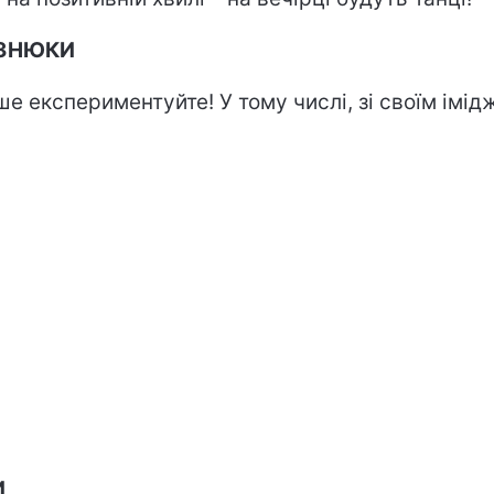
ЗНЮКИ
ше експериментуйте! У тому числі, зі своїм імід
И