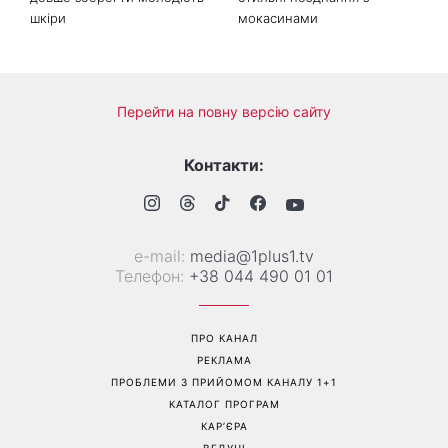
Колаген після 30: 9
Як носити найлегше
продуктів, які допомагають
закрите взуття літа: 3
довше зберегти молодість
стильні поєднання з