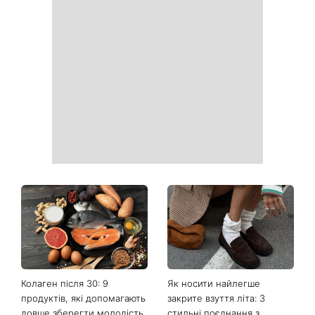
Коли немає кондиціонера:
Погода різко зміниться на
3 прості способи
вихідних: у яких областях
охолодити квартиру в
України вдарять зливи з
спеку
градом
Більше не приховує кохану:
Гороскоп на 8 серпня для
Володимир Дантес вперше
всіх знаків зодіаку: кому
відкрито показався з новою
повернеться удача, а кому
обраницею
варто сказати «ні»