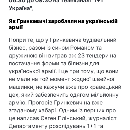
06:30 до 09:30 на телеканалі "1+1
Україна",
Як Гринкевичі заробляли на українській
армії
Попри те, що у Гринкевича будівельний
бізнес, разом із сином Романом та
дружиною він виграв аж 23 тендери на
постачання форми та білизни для
української армії. І це при тому, що вони
не мали на той момент жодної швейної
машинки, не кажучи вже про кравецький
цех, який забезпечить одягом мільйонну
армію. Прогорів Гринкевич на вже
згаданому хабарі. Одним із перших про
це написав Євген Плінський, журналіст
Департаменту розслідувань 1+1 та