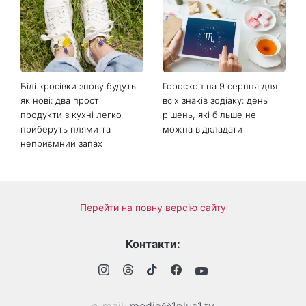
Наталка Денисенко вийшла
Гороскоп на тиждень від 10
заміж і змінила прізвище на
серпня: 5 знаків зодіаку
Ярошенко
отримають новий поворот
у роботі, коханні та грошах