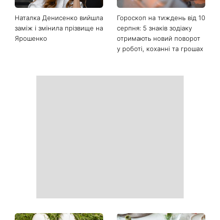
Останні новини
Манікюр «лічі мартіні»
Від чорного до
витісняє нюд: виглядає
фіолетового: що буде в
дорого та пасує до всього
моді восени 2026 - головні
тренди сезону