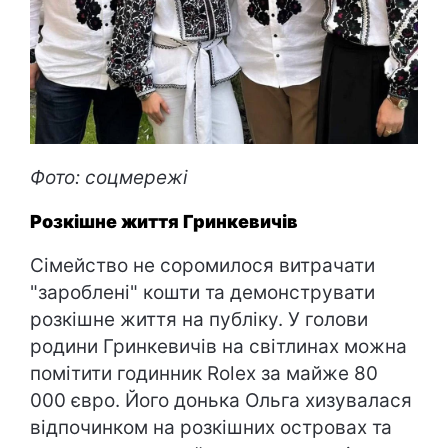
Фото: соцмережі
Розкішне життя Гринкевичів
Сімейство не соромилося витрачати
"зароблені" кошти та демонструвати
розкішне життя на публіку. У голови
родини Гринкевичів на світлинах можна
помітити годинник Rolex за майже 80
000 євро. Його донька Ольга хизувалася
відпочинком на розкішних островах та