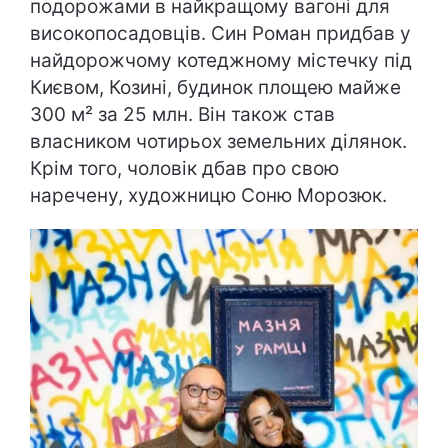
подорожами в найкращому вагоні для
високопосадовців. Син Роман придбав у
найдорожчому котеджному містечку під
Києвом, Козині, будинок площею майже
300 м² за 25 млн. Він також став
власником чотирьох земельних ділянок.
Крім того, чоловік дбав про свою
наречену, художницю Соню Морозюк.