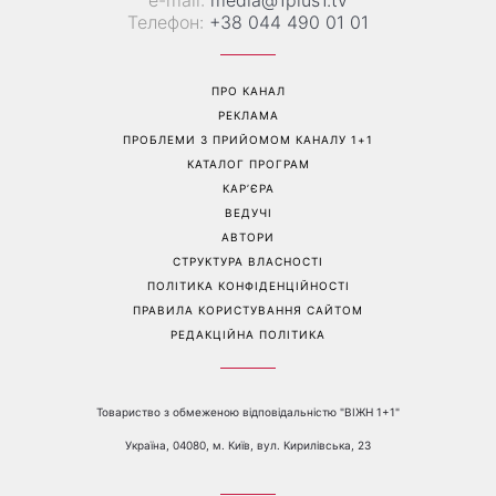
Білі кросівки знову будуть
Гороскоп на 9 серпня для
як нові: два прості
всіх знаків зодіаку: день
продукти з кухні легко
рішень, які більше не
приберуть плями та
можна відкладати
неприємний запах
Перейти на повну версію сайту
Контакти:
е-mail:
media@1plus1.tv