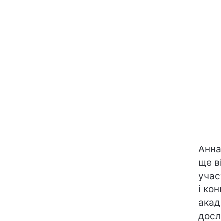
Анна
ще в
учас
і ко
акад
досл