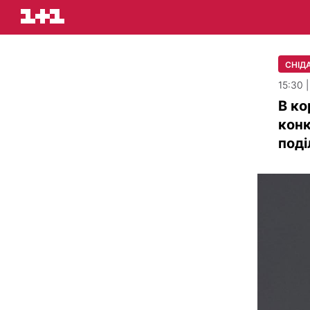
СНІДА
15:30 
В ко
конк
поді