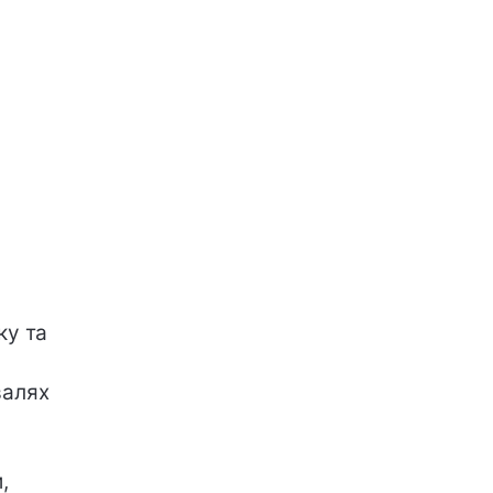
ку та
валях
,