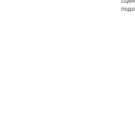
сцен
подо