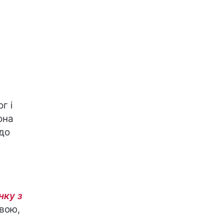
г і
она
до
нку з
овою,