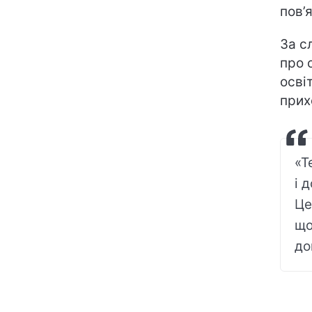
пов’
За с
про 
осві
прих
«Т
і 
Це
що
до