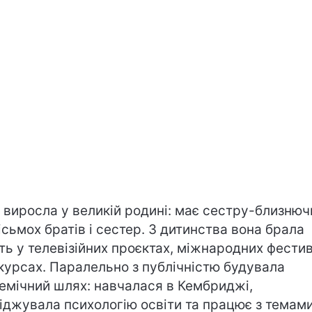
 виросла у великій родині: має сестру-близнюч
ісьмох братів і сестер. З дитинства вона брала
ть у телевізійних проєктах, міжнародних фести
нкурсах. Паралельно з публічністю будувала
емічний шлях: навчалася в Кембриджі,
іджувала психологію освіти та працює з темами