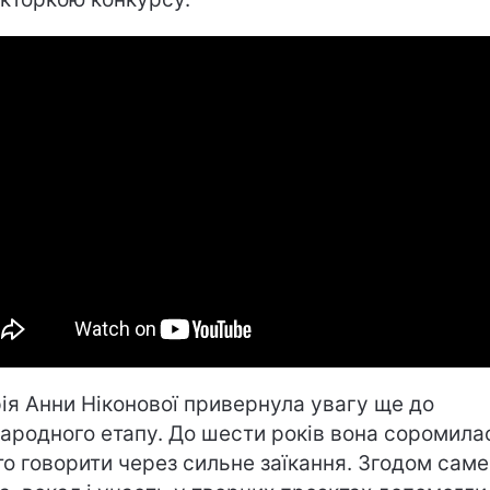
рія Анни Ніконової привернула увагу ще до
ародного етапу. До шести років вона соромила
то говорити через сильне заїкання. Згодом саме