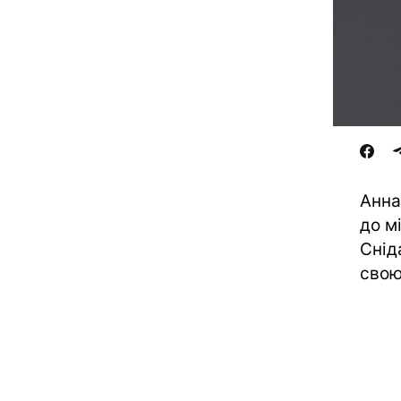
Анна
до м
Снід
свою