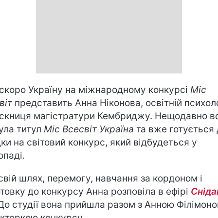
скоро Україну на міжнародному конкурсі
Міс
віт
представить Анна Ніконова, освітній психоло
скниця магістратури Кембриджу. Нещодавно в
ула титул
Міс Всесвіт Україна
та вже готується 
дки на світовий конкурс, який відбудеться у
опаді.
свій шлях, перемогу, навчання за кордоном і
отовку до конкурсу Анна розповіла в ефірі
Сніда
 До студії вона прийшла разом з Анною Філімон
кторкою конкурсу.