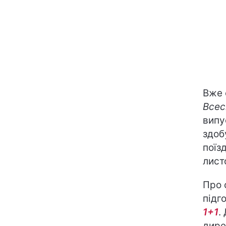
Вже 
Всес
випу
здоб
поїз
лист
Про 
підг
1+1
.
дире