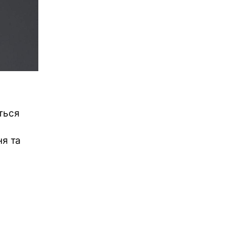
ється
ня та