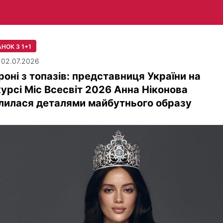
НОК З 1+1
| 02.07.2026
роні з топазів: представниця України на
урсі Міс Всесвіт 2026 Анна Ніконова
лилася деталями майбутнього образу