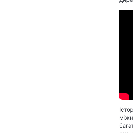
Істо
міжн
бага