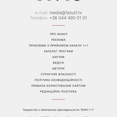
Справа не в немитому
«Вже доросла людина»:
посуді: психологиня
Людмила Барбір показала
пояснила, чому насправді
рідкісні сімейні фото з 14-
пари сваряться через
річним сином і зворушила
побут
Мережу
Перейти на повну версію сайту
Контакти: