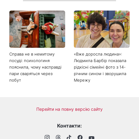
День ангела 9 серпня:
Найпопулярніший салат
Пантелеймон, Микола та
літа: готуємо «Зелену
Сава серед іменинників -
Богиню»
чому цього дня варто
зробити добру справу