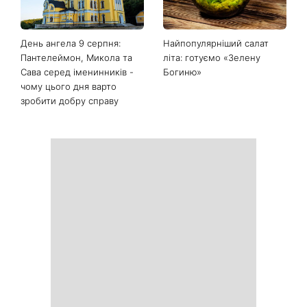
Останні новини
Білі кросівки знову будуть
Гороскоп на 9 серпня для
як нові: два прості
всіх знаків зодіаку: день
продукти з кухні легко
рішень, які більше не
приберуть плями та
можна відкладати
неприємний запах