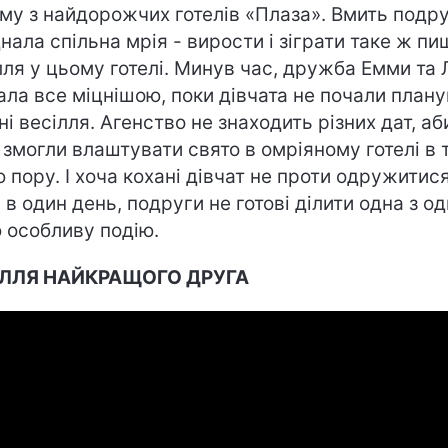
му з найдорожчих готелів «Плаза». Вмить подр
днала спільна мрія - вирости і зіграти таке ж п
лля у цьому готелі. Минув час, дружба Емми та 
ала все міцнішою, поки дівчата не почали план
ні весілля. Агенство не знаходить різних дат, аб
 змогли влаштувати свято в омріяному готелі в 
ю пору. І хоча кохані дівчат не проти одружитися
 в один день, подруги не готові ділити одна з о
 особливу подію.
ІЛЛЯ НАЙКРАЩОГО ДРУГА