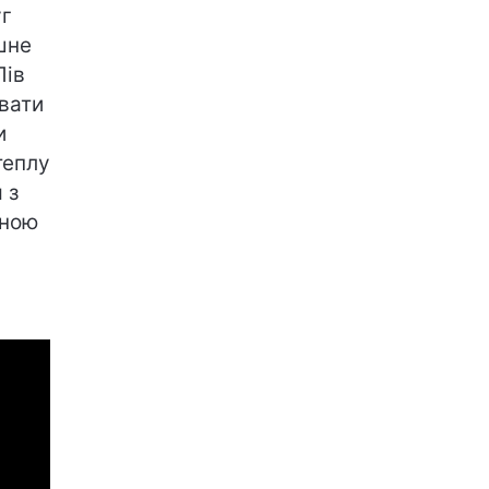
уг
ишне
Лів
увати
и
теплу
 з
дною