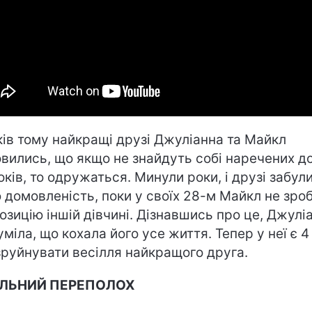
ків тому найкращі друзі Джуліанна та Майкл
вились, що якщо не знайдуть собі наречених д
оків, то одружаться. Минули роки, і друзі забул
 домовленість, поки у своїх 28-м Майкл не зро
озицію іншій дівчині. Дізнавшись про це, Джулі
уміла, що кохала його усе життя. Тепер у неї є 4 
зруйнувати весілля найкращого друга.
ІЛЬНИЙ ПЕРЕПОЛОХ