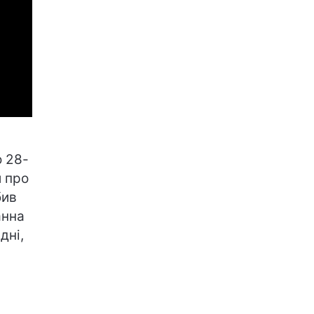
о 28-
и про
бив
анна
дні,