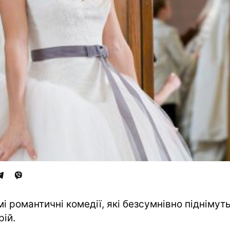
мі романтичні комедії, які безсумнівно піднімут
рій.