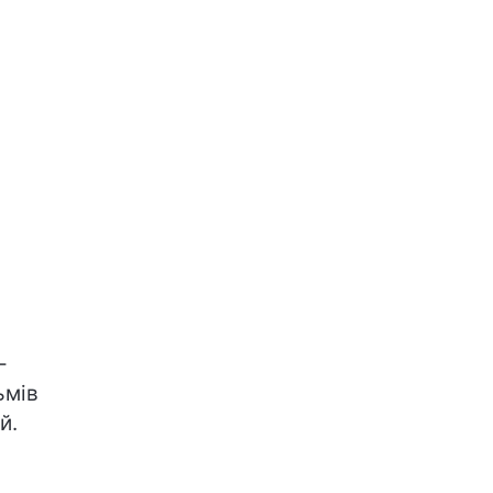
-
ьмів
й.