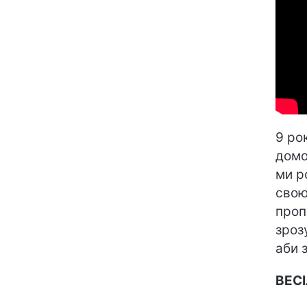
9 ро
домо
ми р
свою
проп
зроз
аби 
ВЕС