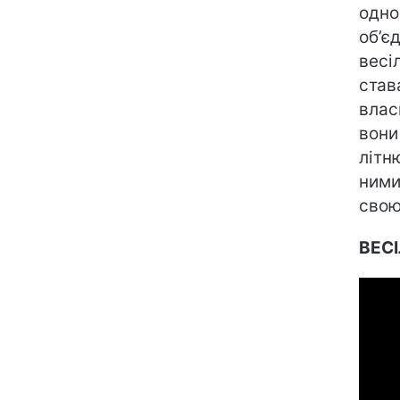
одно
об’є
весі
став
влас
вони
літн
ними
свою
ВЕС