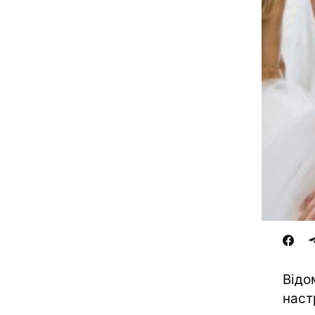
Відо
наст