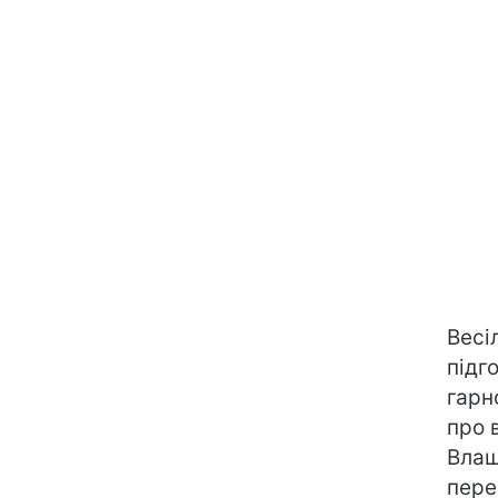
Весі
підг
гарн
про 
Влаш
пере