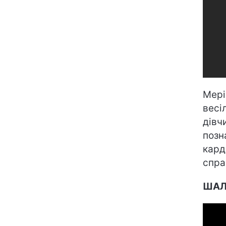
Мері
весі
дівч
позн
кард
спра
ШАЛ