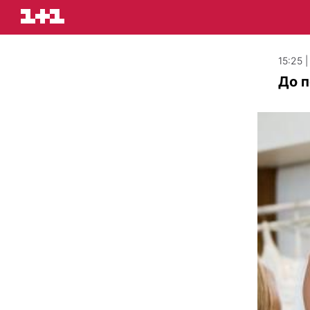
15:25 |
До п