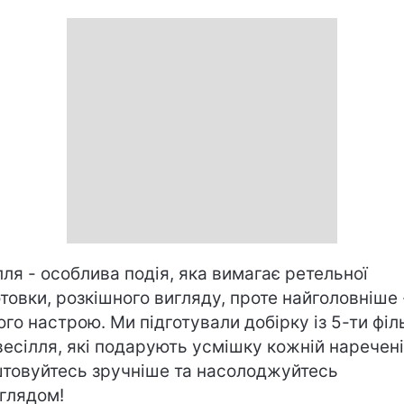
лля - особлива подія, яка вимагає ретельної
отовки, розкішного вигляду, проте найголовніше 
ого настрою. Ми підготували добірку із 5-ти філ
весілля, які подарують усмішку кожній наречені
товуйтесь зручніше та насолоджуйтесь
глядом!