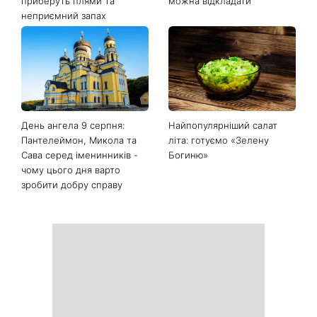
приберуть плями та
можна відкладати
неприємний запах
День ангела 9 серпня:
Найпопулярніший салат
Пантелеймон, Микола та
літа: готуємо «Зелену
Сава серед іменинників -
Богиню»
чому цього дня варто
зробити добру справу