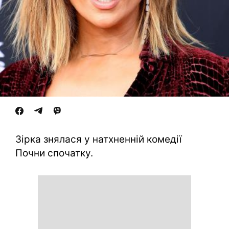
Зірка знялася у натхненній комедії
Почни спочатку.