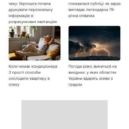
Останні новини
Ваші дані можуть бути на
Софія Ротару нарешті
чеку: Укрпошта почала
показалася публіці: як зараз