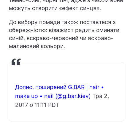
темно-сині, чорні тіні, адже з часом вони
можуть створити «ефект синця».
До вибору помади також поставтеся з
обережністю: візажист радить оминати
синій, яскраво-червоний чи яскраво-
малиновий кольори.
Допис, поширений G.BАR | hair •
make up • nail (@g.bar.kiev)
Тра 2,
2017 о 11:11 PDT