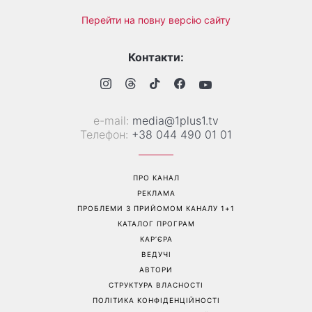
Більше не приховує кохану:
Гороскоп на 8 серпня для
Володимир Дантес вперше
всіх знаків зодіаку: кому
відкрито показався з новою
повернеться удача, а кому
обраницею
варто сказати «ні»