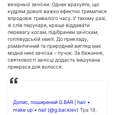
вечірньої зачіски. Однак врахуйте, що
кудрям доволі важко ефектно триматися
впродовж тривалого часу. У такому разі,
зі слів перукаря, краще віддавати
перевагу косам, підібраним зачіскам,
голлівудській хвилі. До прикладу,
романтичний та природний вигляд має
модна нині зачіска – пучок. За бажання,
святковості зачісці додасть вишукана
прикраса для волосся.
Допис, поширений G.BАR | hair •
make up • nail (@g.bar.kiev)
Тра 19,