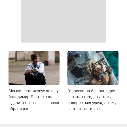
друкувати персональну
виглядає легендарна 79-
інформацію в
річна співачка
розрахункових квитанціях
Коли немає кондиціонера:
Погода різко зміниться на
3 прості способи
вихідних: у яких областях
охолодити квартиру в
України вдарять зливи з
спеку
градом