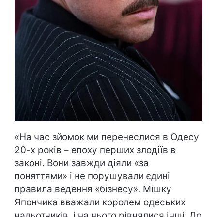
«На час зйомок ми перенеслися в Одесу
20-х років – епоху перших злодіїв в
законі. Вони завжди діяли «за
поняттями» і не порушували єдині
правила ведення «бізнесу». Мішку
Япончика вважали королем одеських
нальотчиків, і на нього рівнялися інші. До