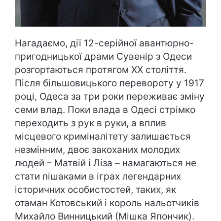
Нагадаємо, дії 12-серійної авантюрно-
пригодницької драми Сувенір з Одеси
розгортаються протягом ХХ століття.
Після більшовицького перевороту у 1917
році, Одеса за три роки переживає зміну
семи влад. Поки влада в Одесі стрімко
переходить з рук в руки, а вплив
місцевого криміналітету залишається
незмінним, двоє закоханих молодих
людей – Матвій і Ліза – намагаються не
стати пішаками в іграх легендарних
історичних особистостей, таких, як
отаман Котовський і король нальотчиків
Михайло Винницький (Мішка Япончик).