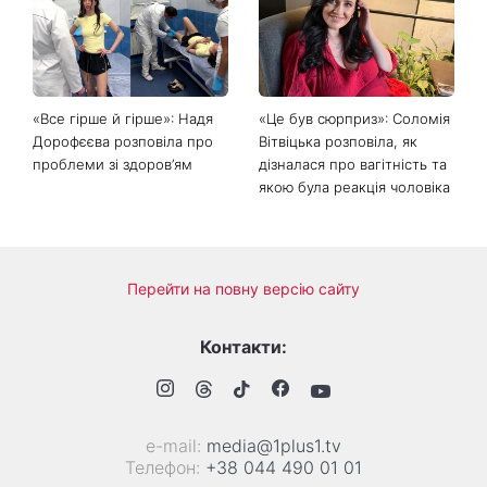
«Все гірше й гірше»: Надя
«Це був сюрприз»: Соломія
Дорофєєва розповіла про
Вітвіцька розповіла, як
проблеми зі здоров’ям
дізналася про вагітність та
якою була реакція чоловіка
Перейти на повну версію сайту
Контакти:
е-mail:
media@1plus1.tv
Телефон:
+38 044 490 01 01