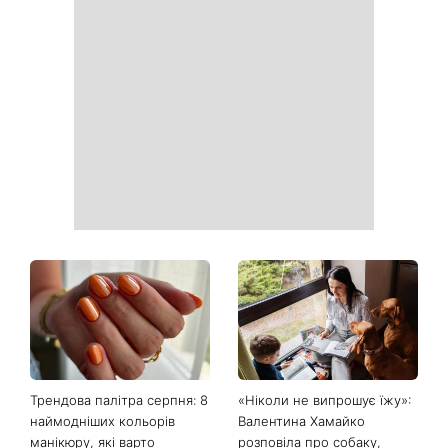
День Незалежності 2026:
Українські зірки, які
чи буде вихідний 24 серпня
приголомшили
схудненням: фото до і після
На фронті загинув Олексій
«Вона точно вагітна»: нові
Юков — пошуковець, який
кадри Зендеї з Томом
роками повертав тіла
Голландом викликали
загиблих воїнів
шквал здогадок