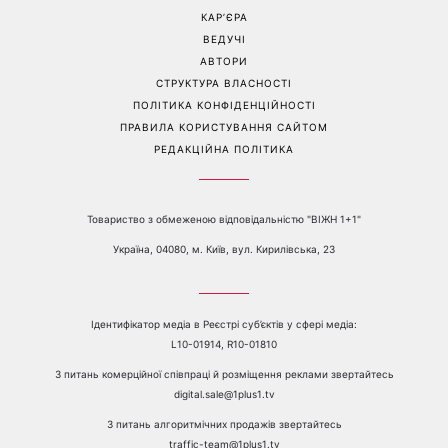
спробувати вже зараз
якого прихистила на
початку повномасштабної
війни
Перейти на повну версію сайту
Контакти:
е-mail:
media@1plus1.tv
Телефон:
+38 044 490 01 01
ПРО КАНАЛ
РЕКЛАМА
ПРОБЛЕМИ З ПРИЙОМОМ КАНАЛУ 1+1
КАТАЛОГ ПРОГРАМ