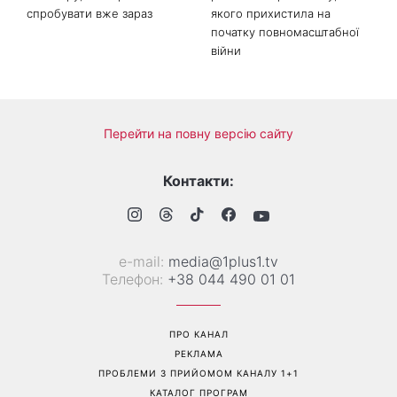
Трендова палітра серпня: 8
«Ніколи не випрошує їжу»:
наймодніших кольорів
Валентина Хамайко
манікюру, які варто
розповіла про собаку,