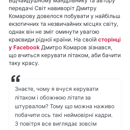
Відчайдушному мандрівнику та автору
передачі Світ навиворіт Дмитру
Комарову довелося побувати у найбільш
екзотичних та незвичайних місцях світу,
однак він не зміг оминути увагою
краєвиди рідної країни. На своїй
сторінці
у Facebook
Дмитро Комаров зізнався,
що вчиться керувати літаком, аби бачити
таку красу.
Знаєте, чому я вчуся керувати
літаком і обожнюю літати за
штурвалом? Тому що можна наживо
побачити ось такі неймовірні кадри.
З повітря все виглядає зовсім