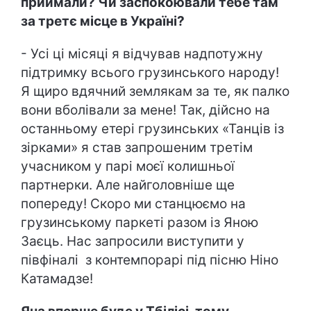
приймали? Чи заспокоювали тебе там
за третє місце в Україні?
- Усі ці місяці я відчував надпотужну
підтримку всього грузинського народу!
Я щиро вдячний землякам за те, як палко
вони вболівали за мене! Так, дійсно на
останньому етері грузинських «Танців із
зірками» я став запрошеним третім
учасником у парі моєї колишньої
партнерки. Але найголовніше ще
попереду! Скоро ми станцюємо на
грузинському паркеті разом із Яною
Заєць. Нас запросили виступити у
півфіналі з контемпорарі під пісню Ніно
Катамадзе!