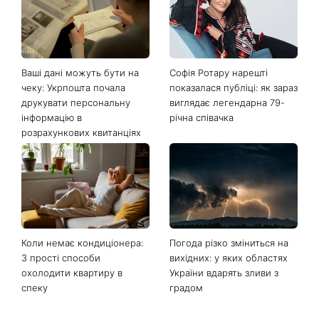
Ваші дані можуть бути на
Софія Ротару нарешті
чеку: Укрпошта почала
показалася публіці: як зараз
друкувати персональну
виглядає легендарна 79-
інформацію в
річна співачка
розрахункових квитанціях
Коли немає кондиціонера:
Погода різко зміниться на
3 прості способи
вихідних: у яких областях
охолодити квартиру в
України вдарять зливи з
спеку
градом