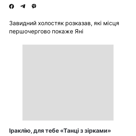
Завидний холостяк розказав, які місця
першочергово покаже Яні
Іраклію, для тебе «Танці з зірками»