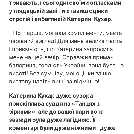
тривають, і сьогодні своїми оплесками
у глядацькій залі ти ставиш оцінки
строгій і вибагливій Катерині Кухар.
- По-перше, мої вам компліменти, маєте
чарівний вигляд! Для мене велика честь
і приємність, що Катерина запросила
мене на цей вечір. Справжня прима-
балерина, гордість України, вона була на
висоті! Без сумніву, мої оцінки за цю
виставу навіть вищі за відмінно!
Катерина Кухар дуже сувора і
прискіплива суддя на «Танцях з
зірками», але до вашої пари вона
завжди була дуже лагідною. Її
коментарі були дуже ніжними і дуже