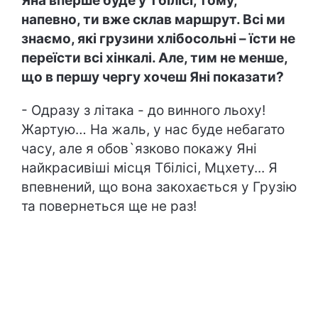
Яна вперше буде у Тбілісі, тому,
напевно, ти вже склав маршрут. Всі ми
знаємо, які грузини хлібосольні – їсти не
переїсти всі хінкалі. Але, тим не менше,
що в першу чергу хочеш Яні показати?
- Одразу з літака - до винного льоху!
Жартую… На жаль, у нас буде небагато
часу, але я обов`язково покажу Яні
найкрасивіші місця Тбілісі, Мцхету... Я
впевнений, що вона закохається у Грузію
та повернеться ще не раз!