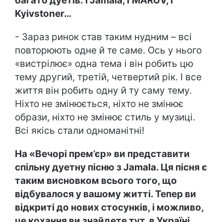
багато дуетів: і
Jamala
,
I
MARUV
, і
Kyivstoner…
- Зараз ринок став таким нудним – всі
повторюють одне й те саме. Ось у нього
«вистрілює» одна тема і він робить цю
тему другий, третій, четвертий рік. І все
життя він робить одну й ту саму тему.
Ніхто не змінюється, ніхто не змінює
образи, ніхто не змінює стиль у музиці.
Всі якісь стали одноманітні!
На «Вечорі прем’єр» ви представити
спільну дуетну пісню з
Jamala
. Ця пісня є
таким висновком всього того, що
відбувалося у вашому житті. Тепер ви
відкриті до нових стосунків, і можливо,
це кохання ви знайдете тут, в Україні.