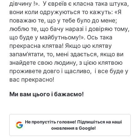
дівчину !». У євреїв є класна така штука,
вони коли одружуються то кажуть: «Я
поважаю те, що у тебе було до мене;
люблю те, що бачу наразі і довіряю тому,
що буде у майбутньому!». Ось така
прекрасна клятва! Якщо цю клятву
запам’ятати, то, мені здається, якщо ви
знайдете свою людину, з цією клятвою
проживете довго і щасливо, і все буде у
вас прекрасно!
Ми вам цього і бажаємо!
Не пропустіть головне! Підпишіться на наші
оновлення в Google!