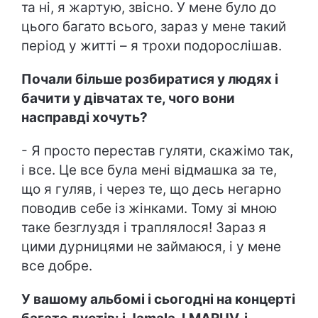
та ні, я жартую, звісно. У мене було до
цього багато всього, зараз у мене такий
період у житті – я трохи подорослішав.
Почали більше розбиратися у людях і
бачити у дівчатах те, чого вони
насправді хочуть?
- Я просто перестав гуляти, скажімо так,
і все. Це все була мені відмашка за те,
що я гуляв, і через те, що десь негарно
поводив себе із жінками. Тому зі мною
таке безглуздя і траплялося! Зараз я
цими дурницями не займаюся, і у мене
все добре.
У вашому альбомі і сьогодні на концерті