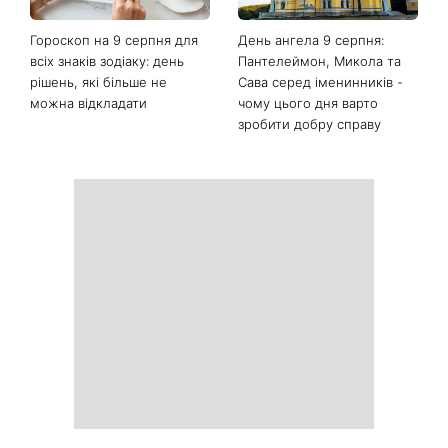
Останні новини
Гороскоп на тиждень від 10
Білі кросівки знову будуть
серпня: 5 знаків зодіаку
як нові: два прості
отримають новий поворот
продукти з кухні легко
у роботі, коханні та грошах
приберуть плями та
неприємний запах