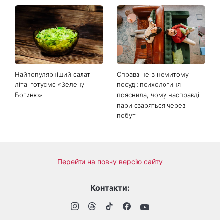
Гороскоп на 9 серпня для
День ангела 9 серпня:
всіх знаків зодіаку: день
Пантелеймон, Микола та
рішень, які більше не
Сава серед іменинників -
можна відкладати
чому цього дня варто
зробити добру справу