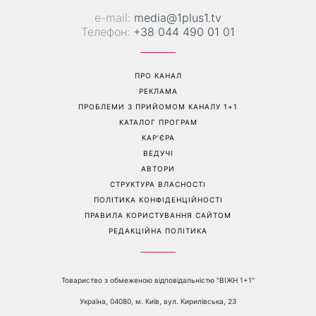
Найпопулярніший салат
Справа не в немитому
літа: готуємо «Зелену
посуді: психологиня
Богиню»
пояснила, чому насправді
пари сваряться через
побут
Перейти на повну версію сайту
Контакти: