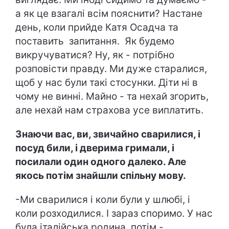
а як це взагалі всім пояснити? Настане
день, коли прийде Катя Осадча та
поставить запитання. Як будемо
викручуватися? Ну, як - потрібно
розповісти правду. Ми дуже старалися,
щоб у нас були такі стосунки. Діти ні в
чому не винні. Майно - та нехай згорить,
але нехай нам страхова усе виплатить.
Знаючи вас, ви, звичайно сварилися, і
посуд били, і дверима гримали, і
посилали один одного далеко. Але
якось потім знайшли спільну мову.
-Ми сварилися і коли були у шлюбі, і
коли розходилися. І зараз споримо. У нас
була італійська родина, потім -