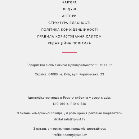
КАР’ЄРА
ВЕДУЧІ
АВТОРИ
СТРУКТУРА ВЛАСНОСТІ
ПОЛІТИКА КОНФІДЕНЦІЙНОСТІ
ПРАВИЛА КОРИСТУВАННЯ САЙТОМ
РЕДАКЦІЙНА ПОЛІТИКА
Товариство з обмеженою відповідальністю "ВІЖН 1+1"
Україна, 04080, м. Київ, вул. Кирилівська, 23
Ідентифікатор медіа в Реєстрі суб’єктів у сфері медіа:
L10-01914, R10-01810
З питань комерційної співпраці й розміщення реклами звертайтесь
digital.sale@1plus1.tv
З питань алгоритмічних продажів звертайтесь
traffic-team@1plus1.tv