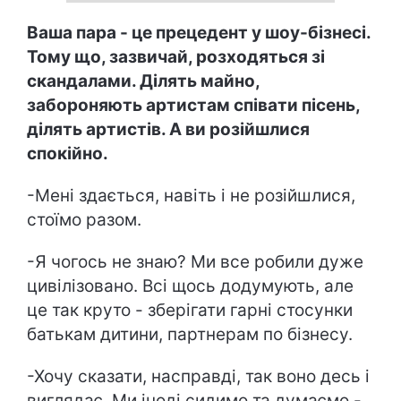
Ваша пара - це прецедент у шоу-бізнесі.
Тому що, зазвичай, розходяться зі
скандалами. Ділять майно,
забороняють артистам співати пісень,
ділять артистів. А ви розійшлися
спокійно.
-Мені здається, навіть і не розійшлися,
стоїмо разом.
-Я чогось не знаю? Ми все робили дуже
цивілізовано. Всі щось додумують, але
це так круто - зберігати гарні стосунки
батькам дитини, партнерам по бізнесу.
-Хочу сказати, насправді, так воно десь і
виглядає. Ми іноді сидимо та думаємо -