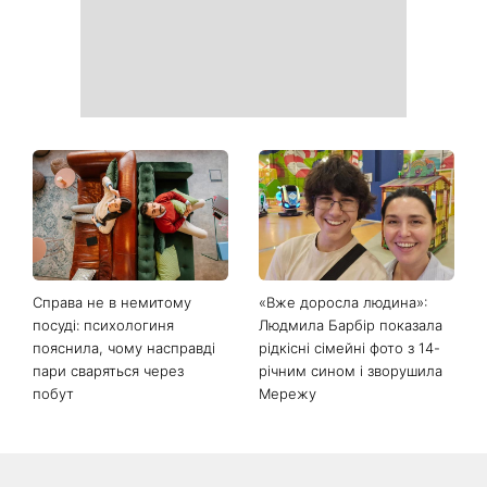
День ангела 9 серпня:
Найпопулярніший салат
Пантелеймон, Микола та
літа: готуємо «Зелену
Сава серед іменинників -
Богиню»
чому цього дня варто
зробити добру справу