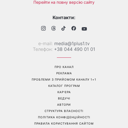
Справа не в немитому
«Вже доросла людина»:
посуді: психологиня
Людмила Барбір показала
пояснила, чому насправді
рідкісні сімейні фото з 14-
пари сваряться через
річним сином і зворушила
побут
Мережу
Перейти на повну версію сайту