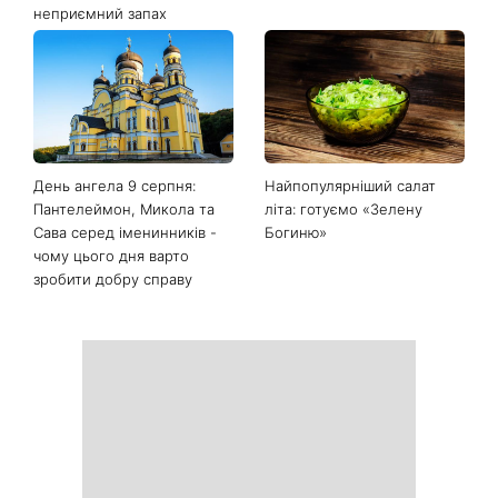
Останні новини
Білі кросівки знову будуть
Гороскоп на 9 серпня для
як нові: два прості
всіх знаків зодіаку: день
продукти з кухні легко
рішень, які більше не
приберуть плями та
можна відкладати
неприємний запах