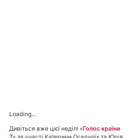
Loading...
Дивіться вже цієї неділі «
Голос країни
7
» за участі Катерини Осадчоїх та Юрія