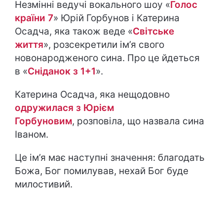
Незмінні ведучі вокального шоу «
Голос
країни 7
» Юрій Горбунов і Катерина
Осадча, яка також веде «
Світське
життя
», розсекретили ім’я свого
новонародженого сина. Про це йдеться
в «
Сніданок з 1+1
».
Катерина Осадча, яка нещодовно
одружилася з Юрієм
Горбуновим
, розповіла, що назвала сина
Іваном.
Це ім’я має наступні значення: благодать
Божа, Бог помилував, нехай Бог буде
милостивий.