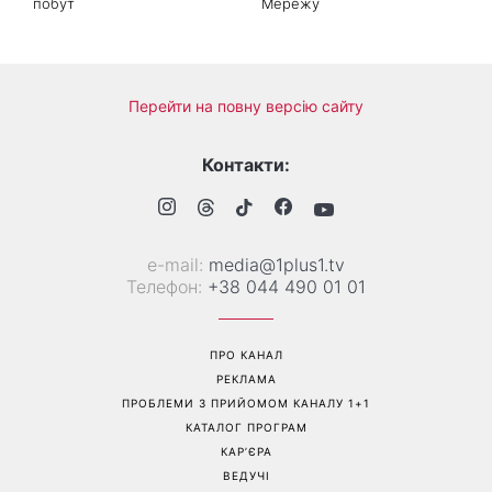
Справа не в немитому
«Вже доросла людина»:
посуді: психологиня
Людмила Барбір показала
пояснила, чому насправді
рідкісні сімейні фото з 14-
пари сваряться через
річним сином і зворушила
побут
Мережу