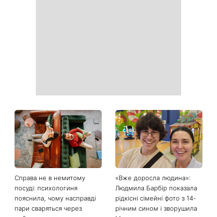
Білі кросівки знову будуть
Гороскоп на 9 серпня для
як нові: два прості
всіх знаків зодіаку: день
продукти з кухні легко
рішень, які більше не
приберуть плями та
можна відкладати
неприємний запах
День ангела 9 серпня:
Найпопулярніший салат
Пантелеймон, Микола та
літа: готуємо «Зелену
Сава серед іменинників -
Богиню»
чому цього дня варто
зробити добру справу