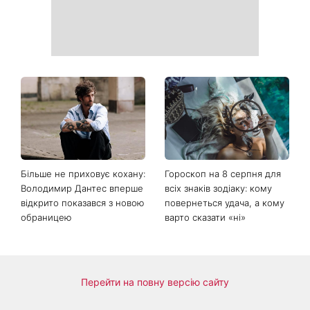
Коли немає кондиціонера:
Погода різко зміниться на
3 прості способи
вихідних: у яких областях
охолодити квартиру в
України вдарять зливи з
спеку
градом