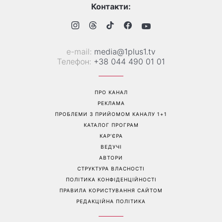
Більше не приховує кохану:
Гороскоп на 8 серпня для
Володимир Дантес вперше
всіх знаків зодіаку: кому
відкрито показався з новою
повернеться удача, а кому
обраницею
варто сказати «ні»
Перейти на повну версію сайту