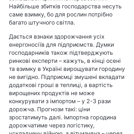
Найбільше збитків господарства несуть
саме взимку, бо для рослин потрібно
багато штучного світла.
Дається взнаки здорожчання усіх
енергоносіїв для підприємств. Думки
господарників також підтверджують
ринкові експерти – кажуть, в кінці осені
та взимку в Україні вирощувати городину
не вигідно. Підприємці змушені вкладати
додаткові гроші в теплиці, а вартість
вирощених продуктів не може
конкурувати з імпортом – у 2-3 рази
дорожча. Прогнози такі: ціни
зростатимуть далі. Імпортна городина
дорожчатиме через логістику,
ускладнену війною, а вітчизняна – через