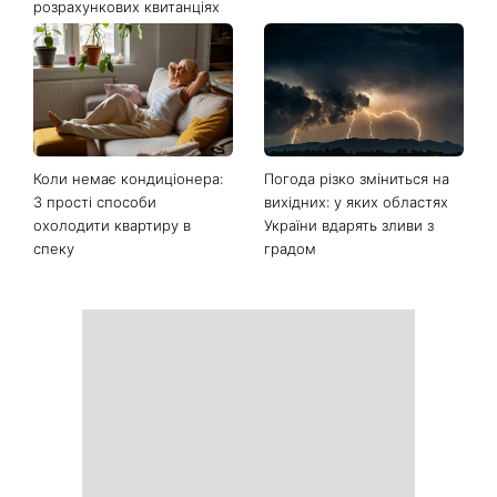
Останні новини
Ваші дані можуть бути на
Софія Ротару нарешті
чеку: Укрпошта почала
показалася публіці: як зараз
друкувати персональну
виглядає легендарна 79-
інформацію в
річна співачка
розрахункових квитанціях