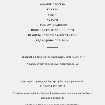
«Українська Сінді
Її знову повернули у моду:
Кроуфорд»: Ольга Сумська
ця куртка стане головним
вразила архівними фото
фаворитом осені 2026
часів молодості
Перейти на повну версію сайту
Контакти:
е-mail:
media@1plus1.tv
Телефон:
+38 044 490 01 01
ПРО КАНАЛ
РЕКЛАМА
ПРОБЛЕМИ З ПРИЙОМОМ КАНАЛУ 1+1