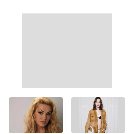
День ангела 9 серпня:
Найпопулярніший салат
Пантелеймон, Микола та
літа: готуємо «Зелену
Сава серед іменинників -
Богиню»
чому цього дня варто
зробити добру справу
Справа не в немитому
«Вже доросла людина»:
посуді: психологиня
Людмила Барбір показала
пояснила, чому насправді
рідкісні сімейні фото з 14-
пари сваряться через
річним сином і зворушила
побут
Мережу