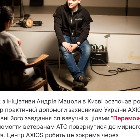
к з ініціативи Андрія Мацоли в Києві розпочав р
р практичної допомоги захисникам України AXI
вні його завдання співзвучні з цілями “
Перемож
помогти ветеранам АТО повернутися до мирног
я. Центр AXIOS робить це зокрема через