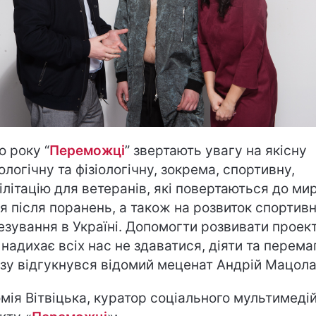
о року “
Переможці
” звертають увагу на якісну
ологічну та фізіологічну, зокрема, спортивну,
ілітацію для ветеранів, які повертаються до ми
я після поранень, а також на розвиток спортив
езування в Україні. Допомогти розвивати проект
 надихає всіх нас не здаватися, діяти та перема
зу відгукнувся відомий меценат Андрій Мацола
мія Вітвіцька, куратор соціального мультимеді