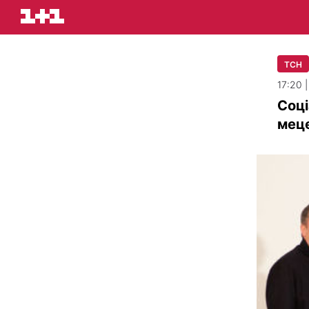
ТСН
17:20 
Соці
мец