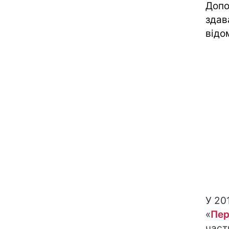
Допо
здав
відо
У 20
«
Пер
част