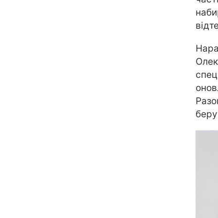
наби
відт
Нара
Олек
спец
онов
Разо
беру