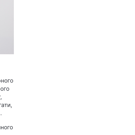
рного
ного
,
гати,
.
йного