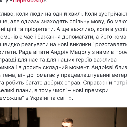
кту «
Переможці
»:
ливо, коли люди на одній хвилі. Коли зустрічаю
ше, але одразу знаходять спільну мову, бо маю
ьні цілі та пріоритети. А ще важливо, коли в усп
есменів є час і бажання допомагати, а його ком
 швидко реагувати на нові виклики і розставлят
ритети. Рада вітати Андрія Мацолу з нами в прое
правді для нас та для наших героїв важлива
римка і в досить складний момент. Андрієві бли
 тема, він допомагає у працевлаштуванні ветер
та робить багато добрих справ. Справжній патрі
великі плани, в тому числі – нові прем’єри
еможців” в Україні та світі».