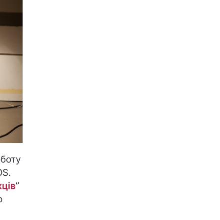
оботу
OS.
ців
”
о