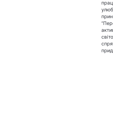
прац
улюб
прин
“Пер
акти
світ
спря
прид