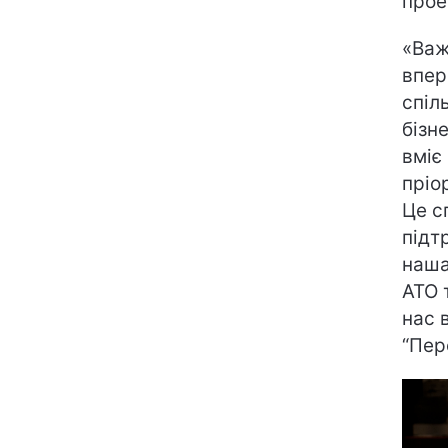
прое
«Важ
впер
спіл
бізн
вміє
пріо
Це с
підт
наша
АТО 
нас 
“Пер