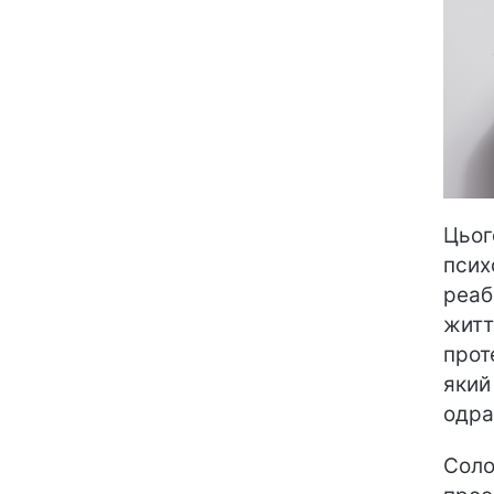
Цьог
псих
реаб
житт
прот
який
одра
Соло