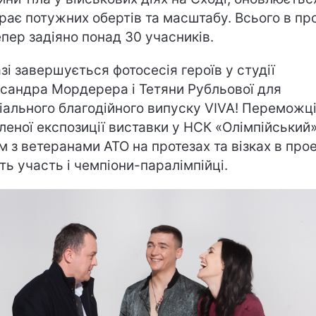
рає потужних обертів та масштабу. Всього в пр
епер задіяно понад 30 учасників.
зі завершується фотосесія героїв у студії
сандра Мордерера і Тетяни Рубльової для
іального благодійного випуску VIVA! Переможці
леної експозиції виставки у НСК «Олімпійський»
м з ветеранами АТО на протезах та візках в прое
ть участь і чемпіони-паралімпійці.