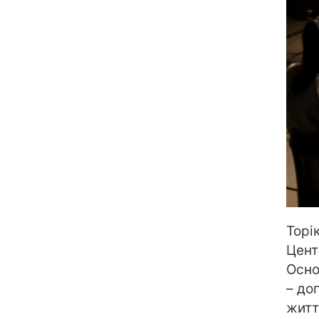
Торі
Цент
Осно
– до
житт