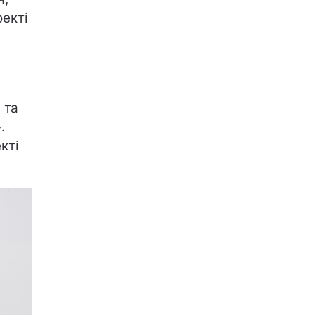
оекті
 та
.
кті