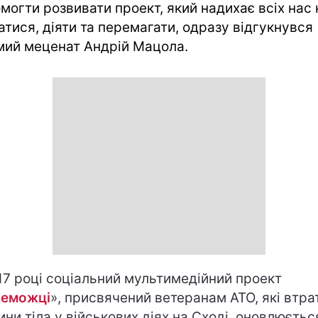
могти розвивати проект, який надихає всіх нас 
атися, діяти та перемагати, одразу відгукнувся
мий меценат Андрій Мацола.
17 році соціальний мультимедійний проект
еможці
», присвячений ветеранам АТО, які втра
ини тіла у військових діях на Сході, оновлюєтьс