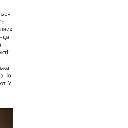
ться
ть
ішних
анда
и
кті!
зька
анів
от. У