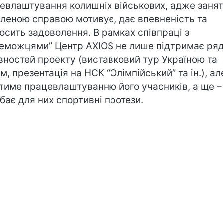
евлаштування колишніх військових, адже заня
леною справою мотивує, дає впевненість та
осить задоволення. В рамках співпраці з
еможцями” Центр AXIOS не лише підтримає ря
вностей проекту (виставковий тур Україною та
ом, презентація на НСК “Олімпійський” та ін.), ал
тиме працевлаштуванню його учасників, а ще –
бає для них спортивні протези.